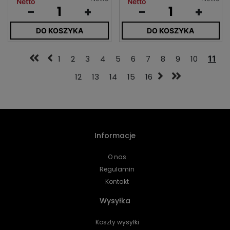
Netto
Netto
-
+
-
+
DO KOSZYKA
DO KOSZYKA
1
2
3
4
5
6
7
8
9
10
11
12
13
14
15
16
Informacje
O nas
Regulamin
Kontakt
Wysyłka
Koszty wysyłki