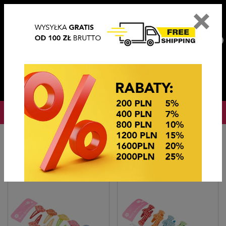
×
PL
EN
DE
CZ
PLN
EUR
USD
0
OKAZJE CENOWE! OKAZJE CENOWE!
Strona główna
Ozdoby do włosów
TIK TAKI Z OZDOBĄ