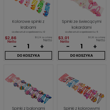
Kolorowe spinki z
Spinki ze świecącymi
krabami
kokardami
Liczba sztuk w opakowaniu: 12
Liczba sztuk w opakowaniu: 6
$2,86
$3,01
$0,24 za sztukę
$0,50 za sztukę
Netto
Netto
Netto
Netto
-
+
-
+
DO KOSZYKA
DO KOSZYKA
Spinki z balonami
Spinki z kolorowymi