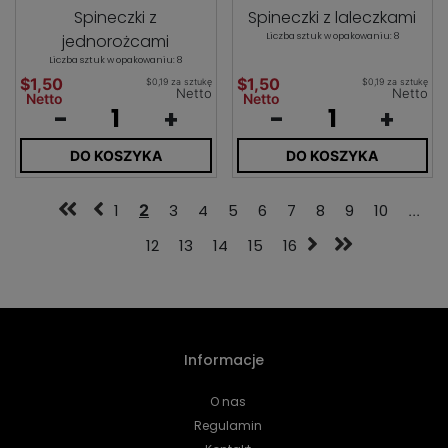
Spineczki z
Spineczki z laleczkami
jednorożcami
Liczba sztuk w opakowaniu: 8
Liczba sztuk w opakowaniu: 8
$1,50
$1,50
$0,19 za sztukę
$0,19 za sztukę
Netto
Netto
Netto
Netto
-
+
-
+
DO KOSZYKA
DO KOSZYKA
1
2
3
4
5
6
7
8
9
10
...
12
13
14
15
16
Informacje
O nas
Regulamin