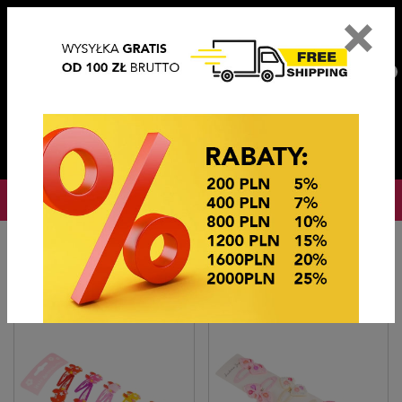
×
PL
EN
DE
CZ
PLN
EUR
USD
0
OKAZJE CENOWE! OKAZJE CENOWE!
Strona główna
Ozdoby do włosów
TIK TAKI Z OZDOBĄ