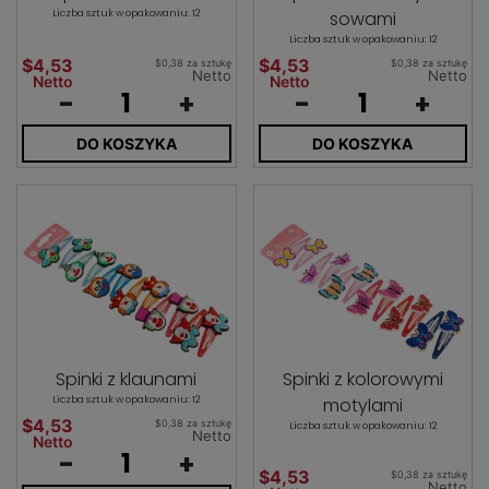
Liczba sztuk w opakowaniu: 12
sowami
Liczba sztuk w opakowaniu: 12
$4,53
$4,53
$0,38 za sztukę
$0,38 za sztukę
Netto
Netto
Netto
Netto
-
+
-
+
DO KOSZYKA
DO KOSZYKA
Spinki z klaunami
Spinki z kolorowymi
Liczba sztuk w opakowaniu: 12
motylami
$4,53
$0,38 za sztukę
Liczba sztuk w opakowaniu: 12
Netto
Netto
-
+
$4,53
$0,38 za sztukę
Netto