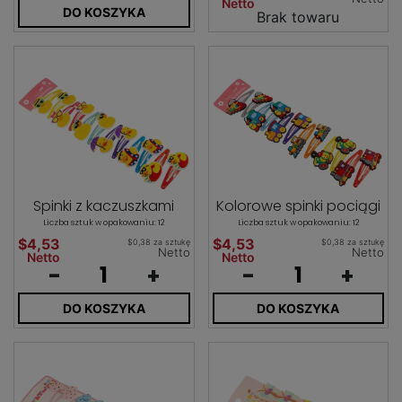
Netto
DO KOSZYKA
Brak towaru
Spinki z kaczuszkami
Kolorowe spinki pociągi
Liczba sztuk w opakowaniu: 12
Liczba sztuk w opakowaniu: 12
$4,53
$4,53
$0,38 za sztukę
$0,38 za sztukę
Netto
Netto
Netto
Netto
-
+
-
+
DO KOSZYKA
DO KOSZYKA