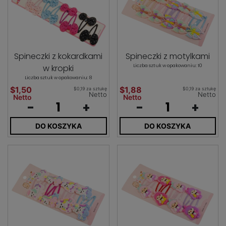
Spineczki z kokardkami
Spineczki z motylkami
w kropki
Liczba sztuk w opakowaniu: 10
Liczba sztuk w opakowaniu: 8
$1,50
$1,88
$0,19 za sztukę
$0,19 za sztukę
Netto
Netto
Netto
Netto
-
+
-
+
DO KOSZYKA
DO KOSZYKA