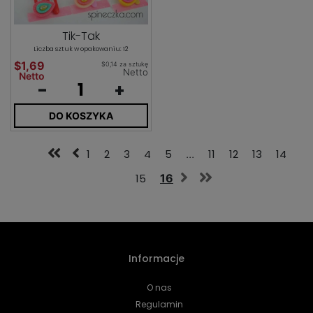
Tik-Tak
Liczba sztuk w opakowaniu: 12
$1,69
$0,14 za sztukę
Netto
Netto
-
+
DO KOSZYKA
1
2
3
4
5
...
11
12
13
14
15
16
Informacje
O nas
Regulamin