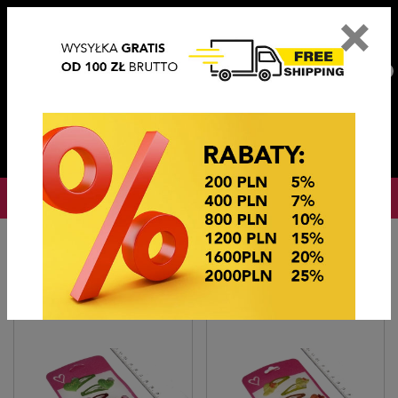
×
PL
EN
DE
CZ
PLN
EUR
USD
0
OKAZJE CENOWE! OKAZJE CENOWE!
Strona główna
Ozdoby do włosów
TIK TAKI Z OZDOBĄ