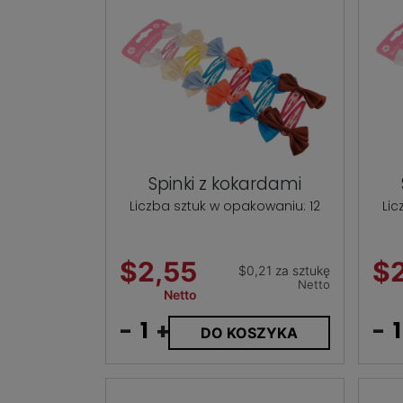
Spinki z kokardami
Liczba sztuk w opakowaniu: 12
Lic
$2,55
$
$0,21 za sztukę
Netto
Netto
-
+
-
DO KOSZYKA