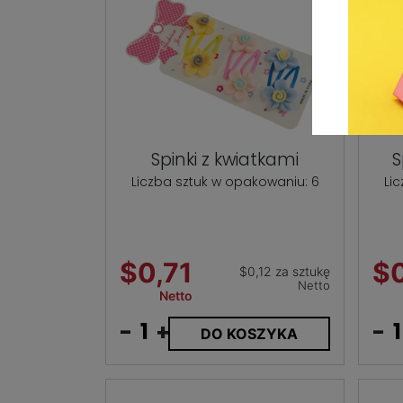
Spinki z kwiatkami
S
Liczba sztuk w opakowaniu: 6
Li
$0,71
$0
$0,12 za sztukę
Netto
Netto
-
+
-
DO KOSZYKA