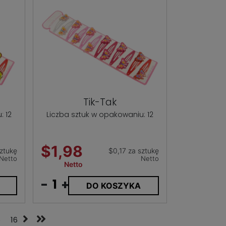
Tik-Tak
: 12
Liczba sztuk w opakowaniu: 12
$1,98
sztukę
$0,17 za sztukę
Netto
Netto
Netto
-
+
DO KOSZYKA
5
16