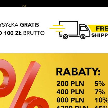
Ozdoby
Akcesoria
Biżuteria
APASZKI
BRELOKI
do
do
dziecięca
włosów
włosów
OKAZJE CENOWE! OKAZJE CENOWE!
OZDOBĄ