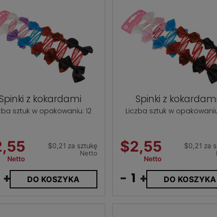
Spinki z kokardami
Spinki z kokardam
zba sztuk w opakowaniu: 12
Liczba sztuk w opakowaniu
2,55
$2,55
$0,21 za sztukę
$0,21 za s
Netto
Netto
Netto
+
-
+
DO KOSZYKA
DO KOSZYKA