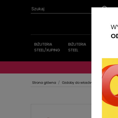
BIŻUTERIA
BIŻUTERIA
Biżuteria
STEEL/XUPING
STEEL
sztuczna
Strona główna
Ozdoby do włosów
TIK TAKI Z 