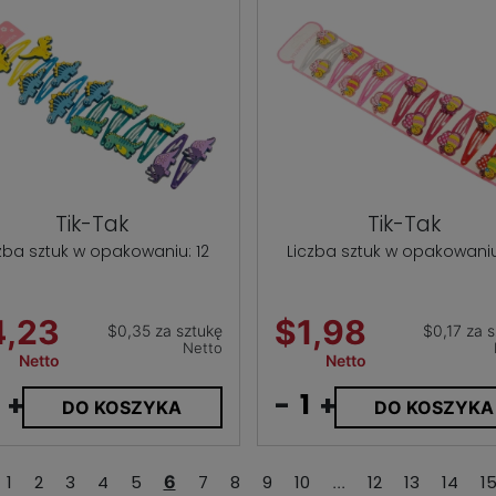
Tik-Tak
Tik-Tak
zba sztuk w opakowaniu: 12
Liczba sztuk w opakowaniu
4,23
$1,98
$0,35 za sztukę
$0,17 za 
Netto
Netto
Netto
+
-
+
DO KOSZYKA
DO KOSZYKA
1
2
3
4
5
6
7
8
9
10
...
12
13
14
1