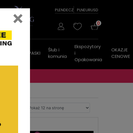
×
PL
EN
DE
CZ
PLN
EUR
USD
0
Ekspozytory
Ślub i
OKAZJE
ZEGARKI
PASKI
i
komunia
CENOWE
Opakowania