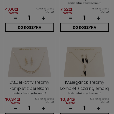
Liczba sztuk w opakowaniu: 1
4,00zł
7,52zł
4,00zł za sztukę
7,52zł za sztukę
Netto
Netto
Netto
Netto
-
+
-
+
DO KOSZYKA
DO KOSZYKA
2M.Delikatny srebrny
1M.Elegancki srebrny
komplet z perełkami
komplet z czarną emalią
Liczba sztuk w opakowaniu: 1
Liczba sztuk w opakowaniu: 1
10,34zł
10,34zł
10,34zł za sztukę
10,34zł za sztukę
Netto
Netto
Netto
Netto
-
+
-
+