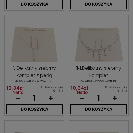
DO KOSZYKA
DO KOSZYKA
3.Delikatny srebrny
1M.Delikatny srebrny
komplet z perłą
komplet
Liczba sztuk w opakowaniu: 1
Liczba sztuk w opakowaniu: 1
10,34zł
10,34zł
10,34zł za sztukę
10,34zł za sztukę
Netto
Netto
Netto
Netto
-
+
-
+
DO KOSZYKA
DO KOSZYKA