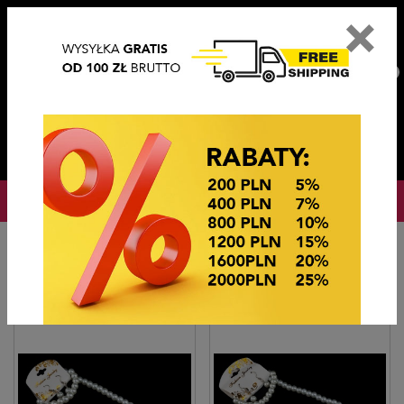
×
PL
EN
DE
CZ
PLN
EUR
USD
0
OKAZJE CENOWE! OKAZJE CENOWE!
Strona główna
Biżuteria sztuczna
Komplety