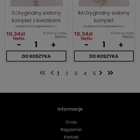
3.Oryginalny srebrny
1M.Oryginalny srebrny
komplet z kwiatkami
komplet
Liczba sztuk w opakowaniu: 1
Liczba sztuk w opakowaniu: 1
10,34zł
10,34zł
10,34zł za sztukę
10,34zł za sztukę
Netto
Netto
Netto
Netto
-
+
-
+
DO KOSZYKA
DO KOSZYKA
1
2
3
4
5
Informacje
O nas
Regulamin
Kontakt