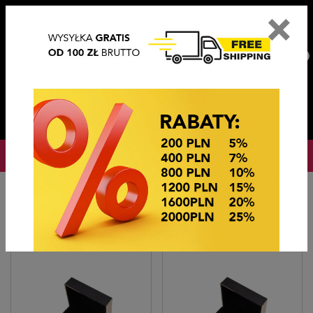
×
PL
EN
DE
CZ
PLN
EUR
USD
0
OKAZJE CENOWE! OKAZJE CENOWE!
Strona główna
Biżuteria sztuczna
Spinki do mankietów