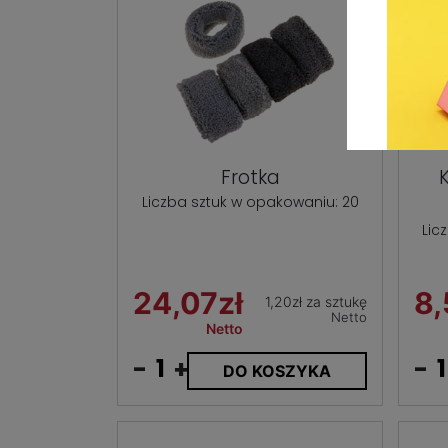
Frotka
Liczba sztuk w opakowaniu: 20
Lic
24,07zł
8,
1,20zł za sztukę
Netto
Netto
-
+
-
DO KOSZYKA