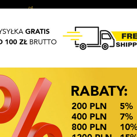
Ozdoby
Akcesoria
Biżuteria
APASZKI
BRELOKI
do
do
dziecięca
włosów
włosów
OKAZJE CENOWE! OKAZJE CENOWE!