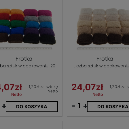
Frotka
Frotka
zba sztuk w opakowaniu: 20
Liczba sztuk w opakowaniu
,07zł
24,07zł
1,20zł za sztukę
1,20zł za 
Netto
Netto
Netto
+
-
+
DO KOSZYKA
DO KOSZYKA