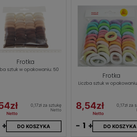
Frotka
zba sztuk w opakowaniu: 50
Frotka
Liczba sztuk w opakowaniu
54zł
8,54zł
0,17zł za sztukę
0,17zł za 
Netto
Netto
Netto
+
-
+
DO KOSZYKA
DO KOSZYKA