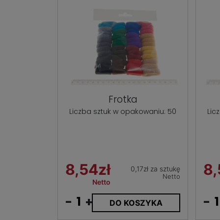
Frotka
Liczba sztuk w opakowaniu: 50
Lic
8,54zł
8,
0,17zł za sztukę
Netto
Netto
-
+
-
DO KOSZYKA