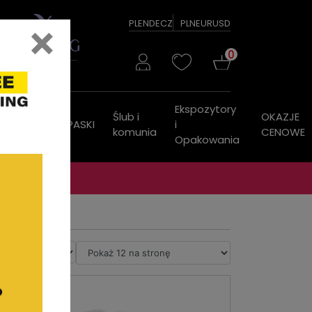
×
PL
EN
DE
CZ
PLN
EUR
USD
0
Ekspozytory
Ślub i
OKAZJE
ZEGARKI
PASKI
i
komunia
CENOWE
Opakowania