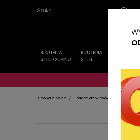
BIŻUTERIA
BIŻUTERIA
Biżuteria
STEEL/XUPING
STEEL
sztuczna
Strona główna
Ozdoby do włosów
Gumki frotki