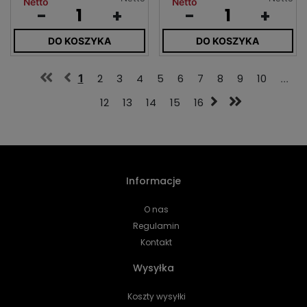
Netto
Netto
-
+
-
+
DO KOSZYKA
DO KOSZYKA
1
2
3
4
5
6
7
8
9
10
...
12
13
14
15
16
Informacje
O nas
Regulamin
Kontakt
Wysyłka
Koszty wysyłki