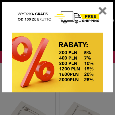
×
PL
EN
DE
CZ
PLN
EUR
USD
0
OKAZJE CENOWE! OKAZJE CENOWE!
Strona główna
BIŻUTERIA STEEL