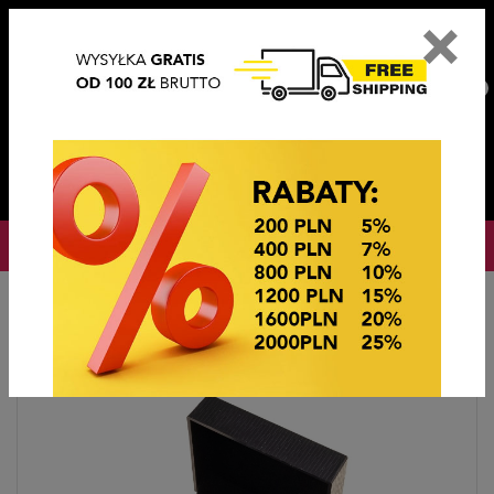
×
PL
EN
DE
CZ
PLN
EUR
USD
0
OKAZJE CENOWE! OKAZJE CENOWE!
Strona główna
Biżuteria sztuczna
Spinki do mankietów