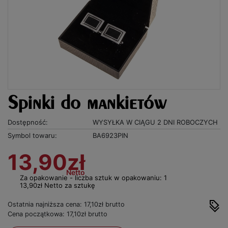
Spinki do mankietów
Dostępność:
WYSYŁKA W CIĄGU 2 DNI ROBOCZYCH
Symbol towaru:
BA6923PIN
13,90zł
Netto
Za opakowanie - liczba sztuk w opakowaniu: 1
13,90zł Netto za sztukę
Ostatnia najniższa cena: 17,10zł brutto
Cena początkowa: 17,10zł brutto