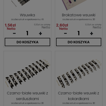
Wsuwka
Brokatowe wsuwki
Liczba sztuk w opakowaniu: 16
Liczba sztuk w opakowaniu: 20
1,56zł
2,60zł
0,10zł za sztukę
0,13zł za sztukę
Netto
Netto
Netto
Netto
-
+
-
+
DO KOSZYKA
DO KOSZYKA
Czarno-białe wsuwki z
Czarno-białe wsuwki z
serduszkami
kokardkami
Liczba sztuk w opakowaniu: 20
Liczba sztuk w opakowaniu: 20