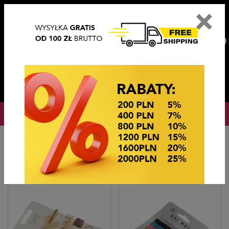
×
PL
EN
DE
CZ
PLN
EUR
USD
0
OKAZJE CENOWE! OKAZJE CENOWE!
Strona główna
Ozdoby do włosów
Wsuwki