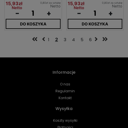
15,93zł
15,93zł
0,80zł za sztukę
0,80zł za sztukę
Netto
Netto
Netto
Netto
-
+
-
+
DO KOSZYKA
DO KOSZYKA
1
2
3
4
5
6
Informacje
O nas
Regulamin
Kontakt
Wysyłka
Koszty wysyłki
Płatności