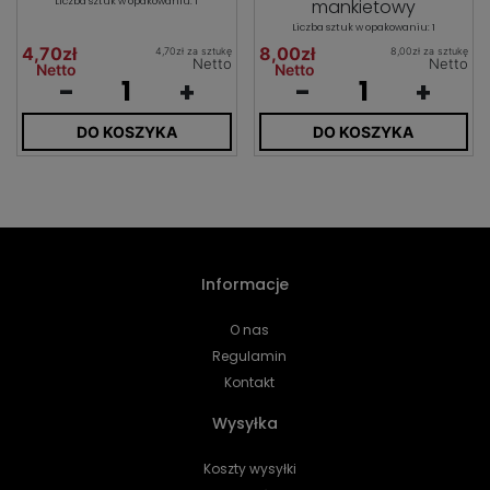
Liczba sztuk w opakowaniu: 1
mankietowy
Liczba sztuk w opakowaniu: 1
4,70zł
8,00zł
4,70zł za sztukę
8,00zł za sztukę
Netto
Netto
Netto
Netto
-
+
-
+
DO KOSZYKA
DO KOSZYKA
Informacje
O nas
Regulamin
Kontakt
Wysyłka
Koszty wysyłki