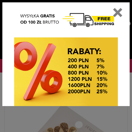
×
PL
EN
DE
CZ
PLN
EUR
USD
0
OKAZJE CENOWE! OKAZJE CENOWE!
Strona główna
Biżuteria sztuczna
Broszki