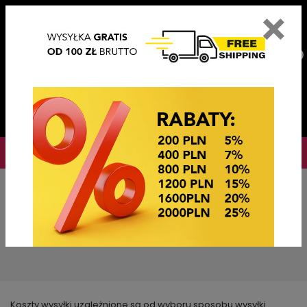
×
PL
EN
DE
CZ
PLN
EUR
USD
0
OKAZJE CENOWE! OKAZJE CENOWE!
Koszty wysyłki
Koszty wysyłki uzależnione są od wyboru sposobu wysyłki.