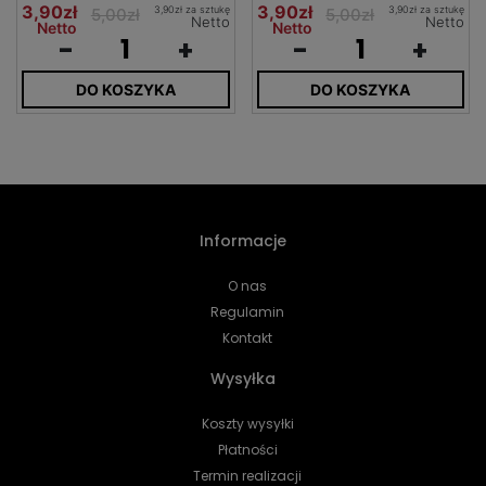
3,90zł
3,90zł
3,90zł za sztukę
3,90zł za sztukę
5,00zł
5,00zł
Netto
Netto
Netto
Netto
-
+
-
+
DO KOSZYKA
DO KOSZYKA
Informacje
O nas
Regulamin
Kontakt
Wysyłka
Koszty wysyłki
Płatności
Termin realizacji