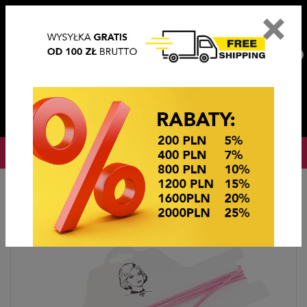
×
PL
EN
DE
CZ
PLN
EUR
USD
0
OKAZJE CENOWE! OKAZJE CENOWE!
Strona główna
Biżuteria sztuczna
CHOKERS