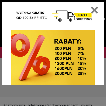
×
PL
EN
DE
CZ
PLN
EUR
USD
0
OKAZJE CENOWE! OKAZJE CENOWE!
Koszty wysyłki
Koszty wysyłki uzależnione są od wyboru sposobu wysyłki.