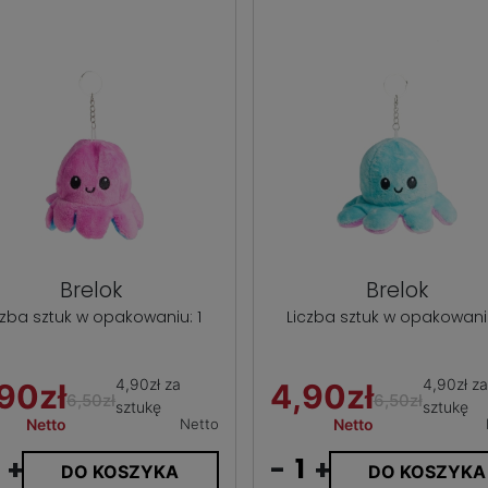
Brelok
Brelok
czba sztuk w opakowaniu: 1
Liczba sztuk w opakowaniu
4,90zł za
4,90zł za
90zł
4,90zł
6,50zł
6,50zł
sztukę
sztukę
Netto
Netto
Netto
+
-
+
DO KOSZYKA
DO KOSZYKA