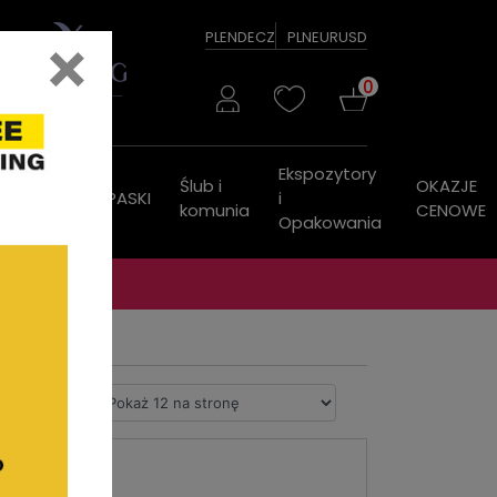
×
PL
EN
DE
CZ
PLN
EUR
USD
0
Ekspozytory
Ślub i
OKAZJE
ZEGARKI
PASKI
i
komunia
CENOWE
Opakowania