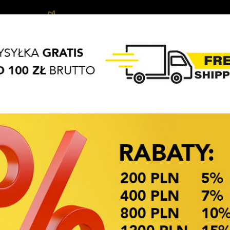
Ozdoby
Akcesoria
Biżuteria
APASZKI
BRELOKI
do
do
dziecięca
włosów
włosów
OKAZJE CENOWE! OKAZJE CENOWE!