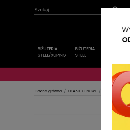
BIŻUTERIA
BIŻUTERIA
Biżuteria
STEEL/XUPING
STEEL
sztuczna
Strona główna
OKAZJE CENOWE
BRELOKI