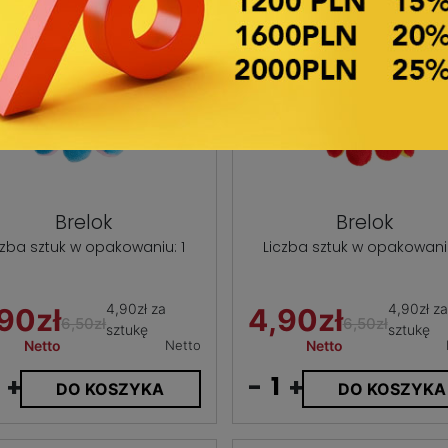
Brelok
Brelok
czba sztuk w opakowaniu: 1
Liczba sztuk w opakowaniu
4,90zł za
4,90zł za
90zł
4,90zł
6,50zł
6,50zł
sztukę
sztukę
Netto
Netto
Netto
+
-
+
DO KOSZYKA
DO KOSZYKA