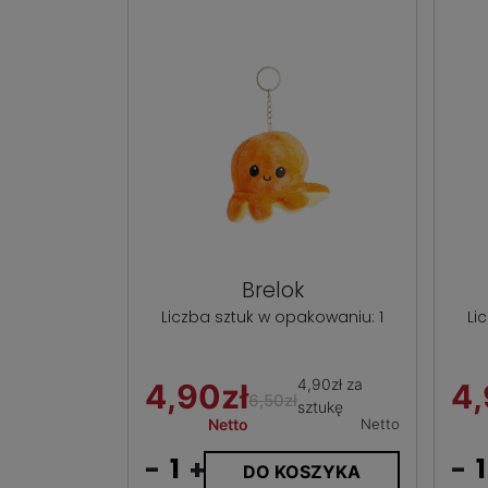
Brelok
Liczba sztuk w opakowaniu: 1
Li
4,90zł za
4,90zł
4,
6,50zł
sztukę
Netto
Netto
-
+
-
DO KOSZYKA