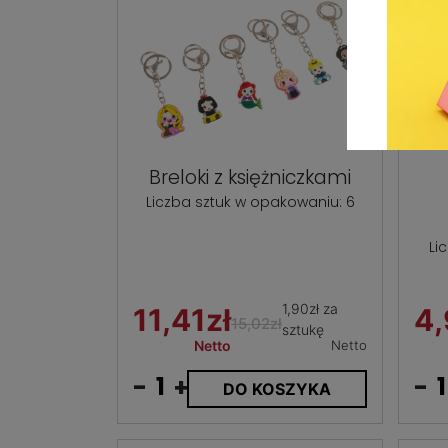
Breloki z księżniczkami
Liczba sztuk w opakowaniu: 6
Li
1,90zł za
11,41zł
4,
15,02zł
sztukę
Netto
Netto
-
+
-
DO KOSZYKA