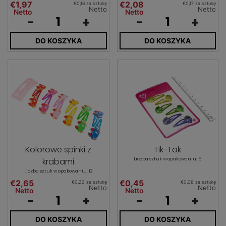
€1,97
€2,08
€0,16 za sztukę
€0,17 za sztukę
Netto
Netto
Netto
Netto
-
+
-
+
DO KOSZYKA
DO KOSZYKA
Kolorowe spinki z
Tik-Tak
krabami
Liczba sztuk w opakowaniu: 6
Liczba sztuk w opakowaniu: 12
€2,65
€0,45
€0,22 za sztukę
€0,08 za sztukę
Netto
Netto
Netto
Netto
-
+
-
+
DO KOSZYKA
DO KOSZYKA