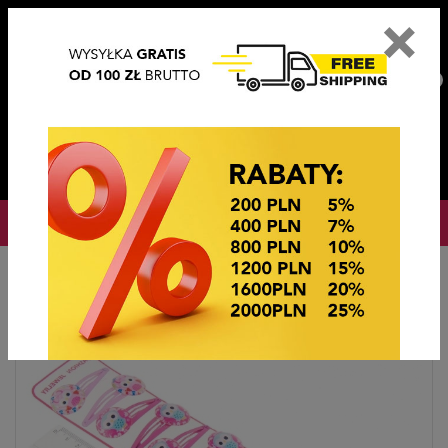
×
PL
EN
DE
CZ
PLN
EUR
USD
0
OKAZJE CENOWE! OKAZJE CENOWE!
Strona główna
Ozdoby do włosów
TIK TAKI Z OZDOBĄ