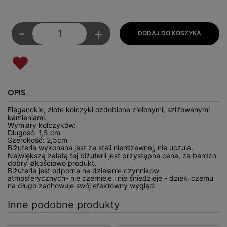
-
+
OPIS
Eleganckie, złote kolczyki ozdobione zielonymi, szlifowanymi
kamieniami.
Wymiary kolczyków:
Długość: 1,5 cm
Szerokość: 2,5cm
Biżuteria wykonana jest ze stali nierdzewnej, nie uczula.
Największą zaletą tej biżuterii jest przystępna cena, za bardzo
dobry jakościowo produkt.
Biżuteria jest odporna na działanie czynników
atmosferycznych- nie czernieje i nie śniedzieje - dzięki czemu
na długo zachowuje swój efektowny wygląd.
Inne podobne produkty