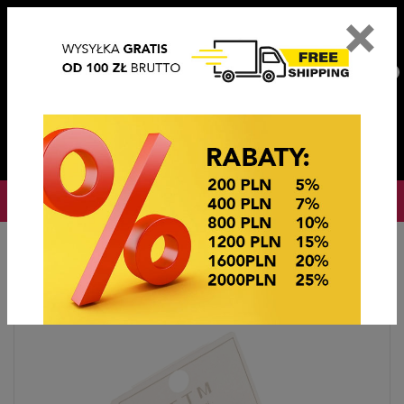
×
PL
EN
DE
CZ
PLN
EUR
USD
0
OKAZJE CENOWE! OKAZJE CENOWE!
Strona główna
BIŻUTERIA STEEL/XUPING
KOLCZYKI