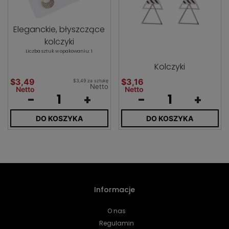
Eleganckie, błyszczące
kolczyki
Liczba sztuk w opakowaniu: 1
Kolczyki
$3,49
$3,16
$3,49 za sztukę
Netto
Netto
Netto
-
+
-
+
DO KOSZYKA
DO KOSZYKA
Informacje
O nas
Regulamin