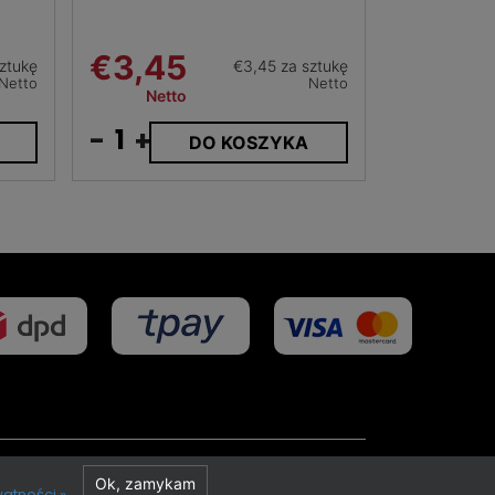
€3,45
sztukę
€3,45 za sztukę
Netto
Netto
Netto
-
+
DO KOSZYKA
Projekt i realizacja
Ok, zamykam
watności »