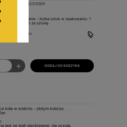
X000823103ER
7
Za opakowanie - liczba sztuk w opakowaniu: 1
€4,87 Netto za sztukę
o
 cena: €1,39 brutto
 €5,99 brutto
+
e koła w srebrno - złotym kolorze.
ów:
m
a jest ze stali nierdzewnej, nie uczula.