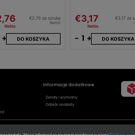
2,76
€3,17
€2,76 za sztukę
€3,17 za 
Netto
Netto
Netto
+
-
+
DO KOSZYKA
DO KOSZYKA
Informacje dodatkowe
Zwroty i wymiany
Odbiór osobisty
cji
Polityce pry
zeglądarki. Więcej informacji na ten temat znajdziesz w naszej