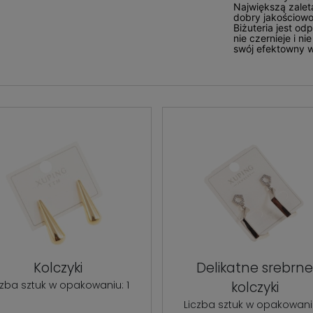
Największą zaletą
dobry jakościowo
Biżuteria jest o
nie czernieje i n
swój efektowny 
Kolczyki
Delikatne srebrn
czba sztuk w opakowaniu: 1
kolczyki
Liczba sztuk w opakowaniu