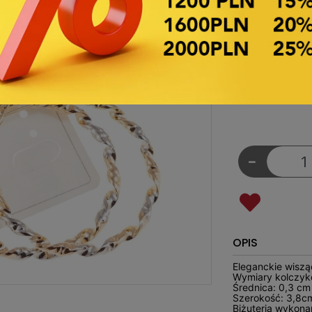
Symbol towaru:
€4,8
Nett
Ostatnia najniższa
Cena początkowa:
-
OPIS
Eleganckie wisząc
Wymiary kolczyk
Średnica: 0,3 cm
Szerokość: 3,8c
Biżuteria wykonan