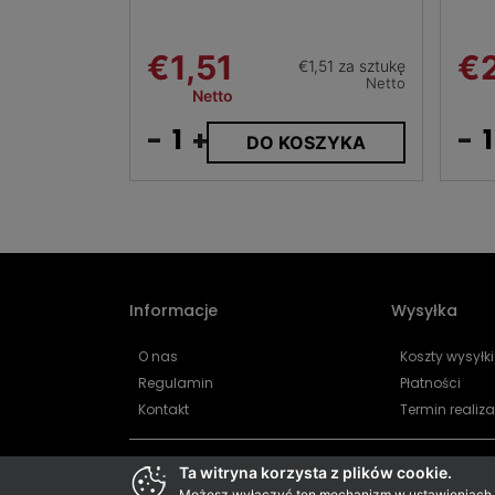
€1,51
€
€1,51 za sztukę
Netto
Netto
-
+
-
DO KOSZYKA
Informacje
Wysyłka
O nas
Koszty wysyłki
Regulamin
Płatności
Kontakt
Termin realiza
Ta witryna korzysta z plików cookie.
Możesz wyłączyć ten mechanizm w ustawieniach pr