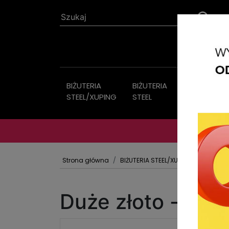
BIŻUTERIA
BIŻUTERIA
Biżuteria
STEEL/XUPING
STEEL
sztuczna
Strona główna
BIŻUTERIA STEEL/XUPING
KOLCZYK
Duże złoto - sreb