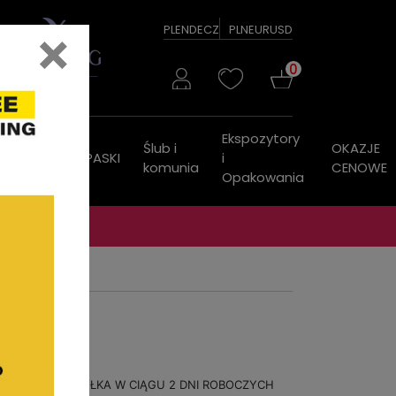
×
PL
EN
DE
CZ
PLN
EUR
USD
0
Ekspozytory
Ślub i
OKAZJE
ZEGARKI
PASKI
i
komunia
CENOWE
Opakowania
WYSYŁKA W CIĄGU 2 DNI ROBOCZYCH