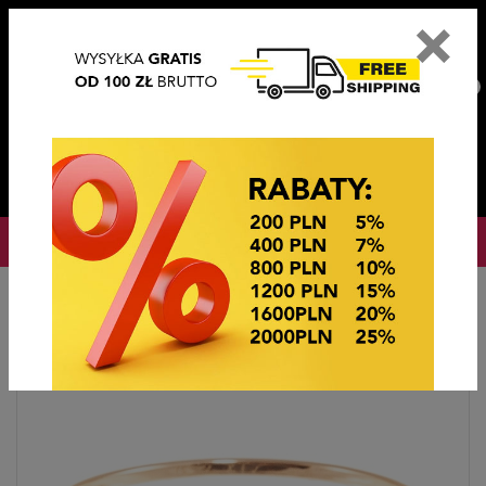
×
PL
EN
DE
CZ
PLN
EUR
USD
0
OKAZJE CENOWE! OKAZJE CENOWE!
Strona główna
BIŻUTERIA STEEL/XUPING
BRANSOLETKI