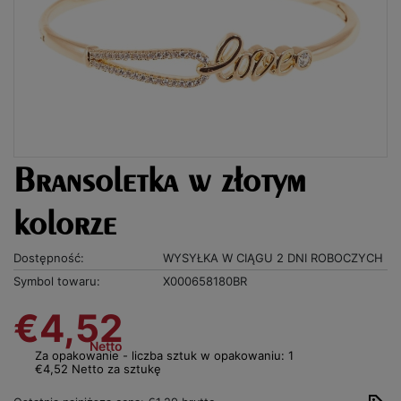
Bransoletka w złotym
kolorze
Dostępność:
WYSYŁKA W CIĄGU 2 DNI ROBOCZYCH
Symbol towaru:
X000658180BR
€4,52
Netto
Za opakowanie - liczba sztuk w opakowaniu: 1
€4,52 Netto za sztukę