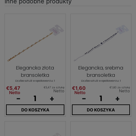
Inne podobne produkty
Elegancka złota
Elegancka, srebrna
bransoletka
bransoletka
Liczba sztuk w opakowaniu: 1
Liczba sztuk w opakowaniu: 1
€5,47
€1,60
€5,47 za sztukę
€1,60 za sztukę
Netto
Netto
Netto
Netto
-
+
-
+
DO KOSZYKA
DO KOSZYKA