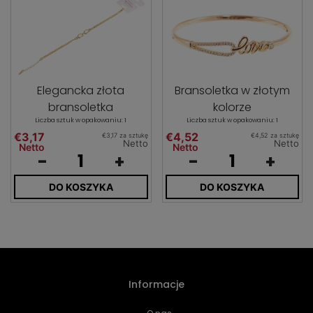
Elegancka złota
Bransoletka w złotym
bransoletka
kolorze
Liczba sztuk w opakowaniu: 1
Liczba sztuk w opakowaniu: 1
€3,17
€4,52
€3,17 za sztukę
€4,52 za sztukę
Netto
Netto
Netto
Netto
-
+
-
+
DO KOSZYKA
DO KOSZYKA
Informacje