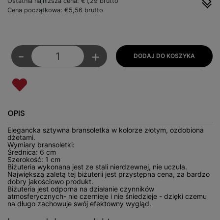
Ostatnia najniższa cena: €1,29 brutto
Cena początkowa: €5,56 brutto
-
+
OPIS
Elegancka sztywna bransoletka w kolorze złotym, ozdobiona
dżetami.
Wymiary bransoletki:
Średnica: 6 cm
Szerokość: 1 cm
Biżuteria wykonana jest ze stali nierdzewnej, nie uczula.
Największą zaletą tej biżuterii jest przystępna cena, za bardzo
dobry jakościowo produkt.
Biżuteria jest odporna na działanie czynników
atmosferycznych- nie czernieje i nie śniedzieje - dzięki czemu
na długo zachowuje swój efektowny wygląd.