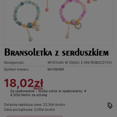
Bransoletka z serduszkiem
Dostępność:
WYSYŁKA W CIĄGU 2 DNI ROBOCZYCH
Symbol towaru:
BA7484BR
18,02zł
Netto
Za opakowanie - liczba sztuk w opakowaniu: 4
4,50zł Netto za sztukę
Ostatnia najniższa cena: 22,16zł brutto
Cena początkowa: 0,00zł brutto