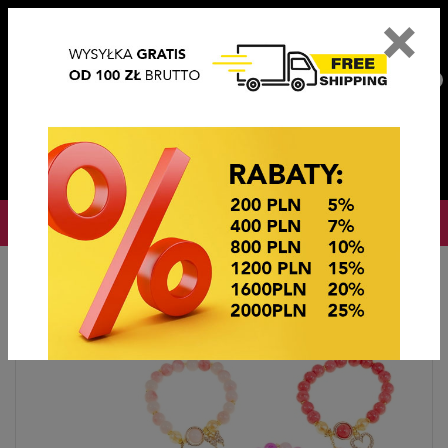
×
PL
EN
DE
CZ
PLN
EUR
USD
0
OKAZJE CENOWE! OKAZJE CENOWE!
Strona główna
Biżuteria sztuczna
Bransoletki