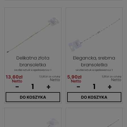
Delikatna złota
Elegancka, srebrna
bransoletka
bransoletka
Liczba sztuk w opakowaniu: 1
Liczba sztuk w opakowaniu: 1
13,60zł
5,90zł
13,60zł za sztukę
5,90zł za sztukę
Netto
Netto
Netto
Netto
-
+
-
+
DO KOSZYKA
DO KOSZYKA