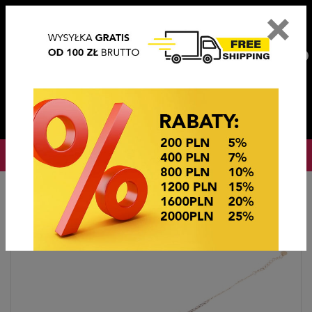
×
PL
EN
DE
CZ
PLN
EUR
USD
0
OKAZJE CENOWE! OKAZJE CENOWE!
Strona główna
BIŻUTERIA STEEL/XUPING
BRANSOLETKI