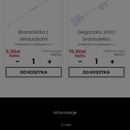
Bransoletka z
Elegancka, złota
serduszkami
bransoletka
Liczba sztuk w opakowaniu: 1
Liczba sztuk w opakowaniu: 1
5,50zł
15,90zł
5,50zł za sztukę
15,90zł za sztukę
Netto
Netto
Netto
Netto
-
+
-
+
DO KOSZYKA
DO KOSZYKA
Informacje
O nas