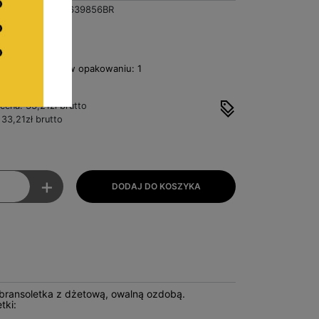
T000639856BR
zł
Netto
 - liczba sztuk w opakowaniu: 1
za sztukę
 cena: 33,21zł brutto
33,21zł brutto
+
 bransoletka z dżetową, owalną ozdobą.
tki: