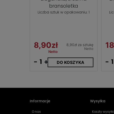
bransoletka
Liczba sztuk w opakowaniu: 1
Li
8,90zł
18
8,90zł za sztukę
Netto
Netto
-
+
-
DO KOSZYKA
Informacje
Wysyłka
O nas
Koszty wysyłki