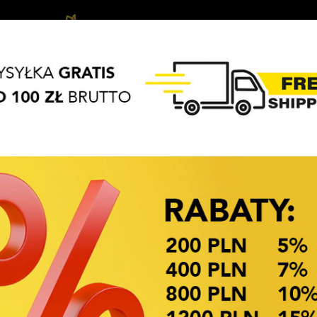
Ozdoby
Akcesoria
Biżuteria
APASZKI
BRELOKI
do
do
dziecięca
włosów
włosów
OKAZJE CENOWE! OKAZJE CENOWE!
ETKI
bransoletka z dżetową 
Dostępność: