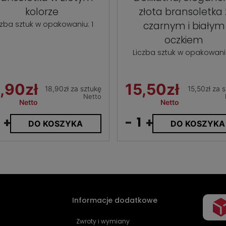
kolorze
złota bransoletka 
czba sztuk w opakowaniu: 1
czarnym i białym
oczkiem
Liczba sztuk w opakowaniu
,90zł
15,50zł
18,90zł za sztukę
15,50zł za 
Netto
Netto
Netto
+
-
+
DO KOSZYKA
DO KOSZYKA
Informacje dodatkowe
Zwroty i wymiany