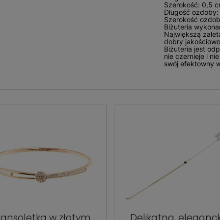
Szerokość: 0,5 
Długość ozdoby:
Szerokość ozdob
Biżuteria wykonan
Największą zaletą
dobry jakościowo
Biżuteria jest o
nie czernieje i n
swój efektowny 
ransoletka w złotym
Delikatna, eleganc