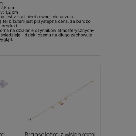
cm
 2,5 cm
y: 1,2 cm
a jest z stali nierdzewnej, nie uczula.
 tej biżuterii jest przystępna cena, za bardzo
 produkt.
dporna na działanie czynników atmosferycznych-
ie śniedzieje - dzięki czemu na długo zachowuje
wygląd.
ka
Bransoletka z wisienkami