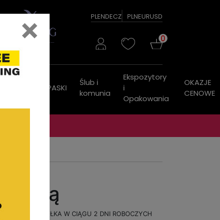
×
PL
EN
DE
CZ
PLN
EUR
USD
0
Ekspozytory
Ślub i
OKAZJE
ZEGARKI
PASKI
i
komunia
CENOWE
Opakowania
ozdobą
WYSYŁKA W CIĄGU 2 DNI ROBOCZYCH