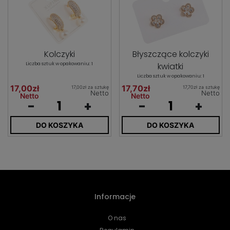
Kolczyki
Błyszczące kolczyki
Liczba sztuk w opakowaniu: 1
kwiatki
Liczba sztuk w opakowaniu: 1
17,00zł
17,70zł
17,00zł za sztukę
17,70zł za sztukę
Netto
Netto
Netto
Netto
-
+
-
+
DO KOSZYKA
DO KOSZYKA
Informacje
O nas