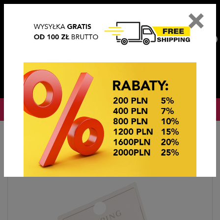
×
PL
EN
DE
CZ
PLN
EUR
USD
0
OKAZJE CENOWE! OKAZJE CENOWE!
Strona główna
BIŻUTERIA STEEL/XUPING
KOLCZYKI