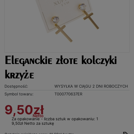
Eleganckie złote kolczyki
krzyże
Dostępność:
WYSYŁKA W CIĄGU 2 DNI ROBOCZYCH
Symbol towaru:
T000770637ER
9,50zł
Netto
Za opakowanie - liczba sztuk w opakowaniu: 1
9,50zł Netto za sztukę