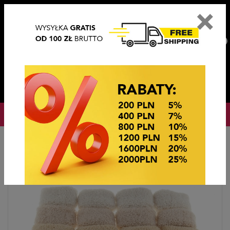
×
PL
EN
DE
CZ
PLN
EUR
USD
0
OKAZJE CENOWE! OKAZJE CENOWE!
Strona główna
Ozdoby do włosów
Gumki frotki