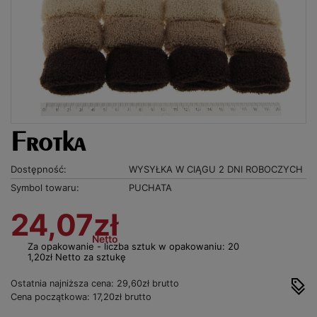
Frotka
Dostępność:
WYSYŁKA W CIĄGU 2 DNI ROBOCZYCH
Symbol towaru:
PUCHATA
24,07zł
Netto
Za opakowanie - liczba sztuk w opakowaniu: 20
1,20zł Netto za sztukę
Ostatnia najniższa cena: 29,60zł brutto
Cena początkowa: 17,20zł brutto