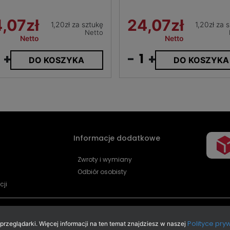
,07zł
24,07zł
1,20zł za sztukę
1,20zł za 
Netto
Netto
Netto
+
-
+
DO KOSZYKA
DO KOSZYKA
Informacje dodatkowe
Zwroty i wymiany
Odbiór osobisty
cji
Polityce pry
zeglądarki. Więcej informacji na ten temat znajdziesz w naszej