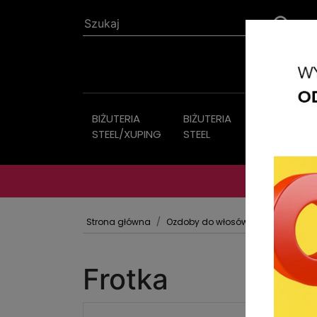
BIŻUTERIA
BIŻUTERIA
Biżuteria
STEEL/XUPING
STEEL
sztuczna
Strona główna
Ozdoby do włosów
Gumki frotki
Frotka