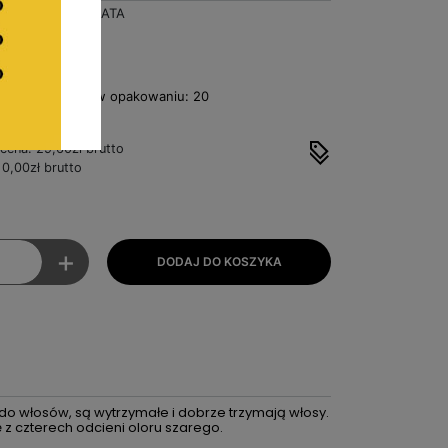
PUCHATA
zł
Netto
 - liczba sztuk w opakowaniu: 20
a sztukę
 cena: 29,60zł brutto
0,00zł brutto
+
do włosów, są wytrzymałe i dobrze trzymają włosy.
 z czterech odcieni oloru szarego.