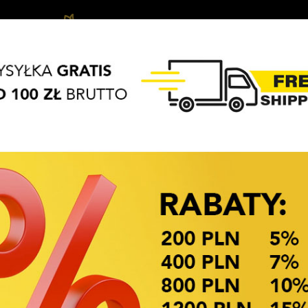
Ozdoby
Akcesoria
Biżuteria
APASZKI
BRELOKI
do
do
dziecięca
włosów
włosów
OKAZJE CENOWE! OKAZJE CENOWE!
Dostępność: