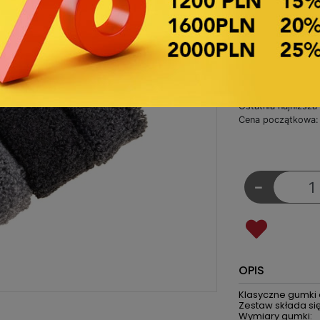
Symbol towaru:
24,07
Za opakowanie
1,20zł Netto z
Ostatnia najniższa
Cena początkowa: 
-
OPIS
Klasyczne gumki 
Zestaw składa się
Wymiary gumki: