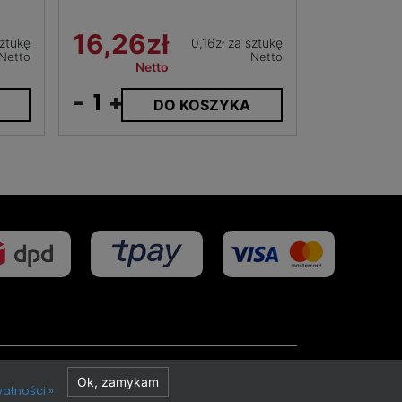
16,26zł
sztukę
0,16zł za sztukę
Netto
Netto
Netto
-
+
DO KOSZYKA
Projekt i realizacja
Ok, zamykam
watności »