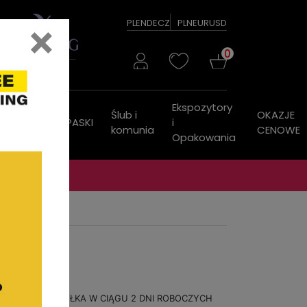
×
PL
EN
DE
CZ
PLN
EUR
USD
0
Ekspozytory
Ślub i
OKAZJE
ZEGARKI
PASKI
i
komunia
CENOWE
Opakowania
WYSYŁKA W CIĄGU 2 DNI ROBOCZYCH