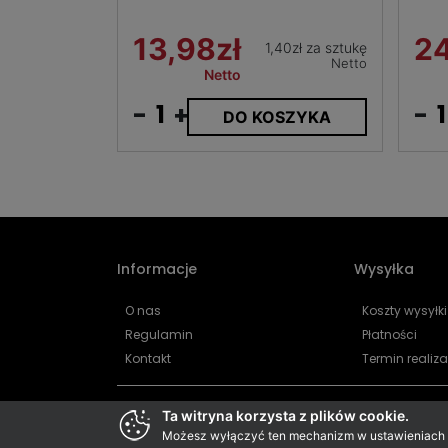
13,98zł
24
1,40zł za sztukę
Netto
Netto
-
+
-
DO KOSZYKA
Informacje
Wysyłka
O nas
Koszty wysyłki
Regulamin
Płatności
Kontakt
Termin realiza
Ta witryna korzysta z plików cookie.
Możesz wyłączyć ten mechanizm w ustawieniach pr