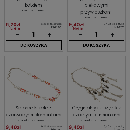
kotkiem
ciekawymi
Liczba sztuk w opakowaniu: 1
przywieszkami
Liczba sztuk w opakowaniu: 1
6,20zł
9,40zł
6,20zł za sztukę
9,40zł za sztukę
Netto
Netto
Netto
Netto
-
+
-
+
DO KOSZYKA
DO KOSZYKA
Srebrne korale z
Oryginalny naszyjnik z
czerwonymi elementami
czarnymi kamieniami
Liczba sztuk w opakowaniu: 1
Liczba sztuk w opakowaniu: 1
9,40zł
9,40zł
9,40zł za sztukę
9,40zł za sztukę
Netto
Netto