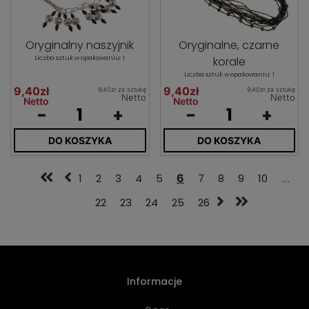
Oryginalny naszyjnik
Oryginalne, czarne
Liczba sztuk w opakowaniu: 1
korale
Liczba sztuk w opakowaniu: 1
9,40zł
9,40zł
9,40zł za sztukę
9,40zł za sztukę
Netto
Netto
Netto
Netto
-
+
-
+
DO KOSZYKA
DO KOSZYKA
1
2
3
4
5
6
7
8
9
10
...
22
23
24
25
26
Informacje