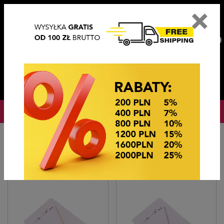
×
PL
EN
DE
CZ
PLN
EUR
USD
0
OKAZJE CENOWE! OKAZJE CENOWE!
Strona główna
Biżuteria sztuczna
Naszyjniki