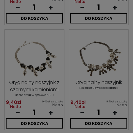
Netto
Netto
-
+
-
+
DO KOSZYKA
DO KOSZYKA
Oryginalny naszyjnik z
Oryginalny naszyjnik
czarnymi kamieniami
Liczba sztuk w opakowaniu: 1
Liczba sztuk w opakowaniu: 1
9,40zł
9,40zł
9,40zł za sztukę
9,40zł za sztukę
Netto
Netto
Netto
Netto
-
+
-
+
DO KOSZYKA
DO KOSZYKA