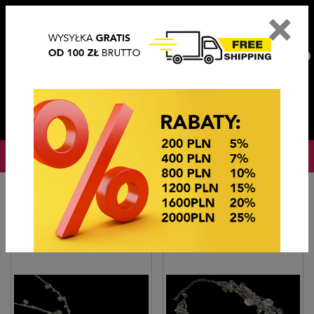
×
PL
EN
DE
CZ
PLN
EUR
USD
0
OKAZJE CENOWE! OKAZJE CENOWE!
Strona główna
Biżuteria sztuczna
Naszyjniki