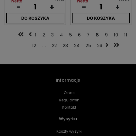
Netto
Netto
-
+
-
+
DO KOSZYKA
DO KOSZYKA
1
2
3
4
5
6
7
8
9
10
11
12
...
22
23
24
25
26
Informacje
O nas
Regulamin
Kontakt
Wysyłka
Koszty wysyłki