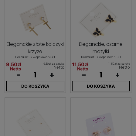
Eleganckie złote kolczyki
Eleganckie, czarne
krzyże
motylki
Liczba sztuk w opakowaniu: 1
Liczba sztuk w opakowaniu: 1
9,50zł
11,50zł
9,50zł za sztukę
11,50zł za sztukę
Netto
Netto
Netto
Netto
-
+
-
+
DO KOSZYKA
DO KOSZYKA