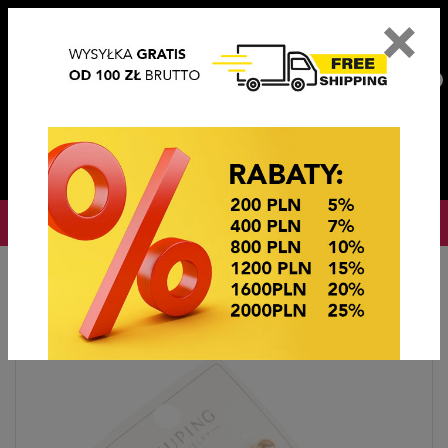
×
PL
EN
DE
CZ
PLN
EUR
USD
0
OKAZJE CENOWE! OKAZJE CENOWE!
Strona główna
BIŻUTERIA STEEL/XUPING
KOLCZYKI