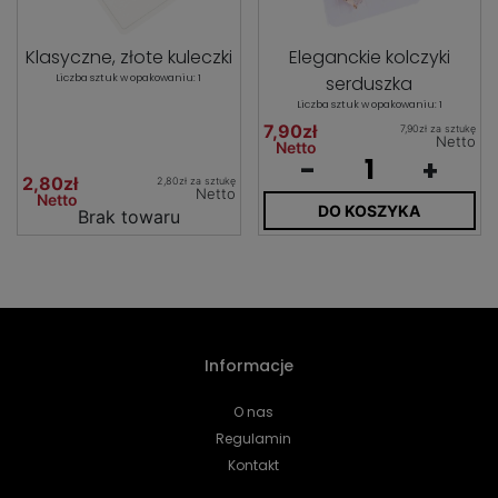
Klasyczne, złote kuleczki
Eleganckie kolczyki
Liczba sztuk w opakowaniu: 1
serduszka
Liczba sztuk w opakowaniu: 1
7,90zł
7,90zł za sztukę
Netto
Netto
-
+
2,80zł
2,80zł za sztukę
Netto
Netto
DO KOSZYKA
Brak towaru
Informacje
O nas
Regulamin
Kontakt