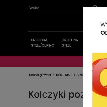
BIŻUTERIA
BIŻUTERIA
Biżuteria
STEEL/XUPING
STEEL
sztuczna
Strona główna
BIŻUTERIA STEEL/XUPING
KOLCZYK
Kolczyki pozłaca