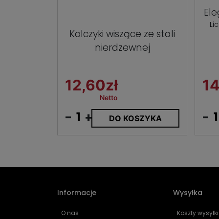
Ele
Li
Kolczyki wiszące ze stali
nierdzewnej
12,60zł
14
Netto
-
+
-
DO KOSZYKA
Informacje
Wysyłka
O nas
Koszty wysyłki