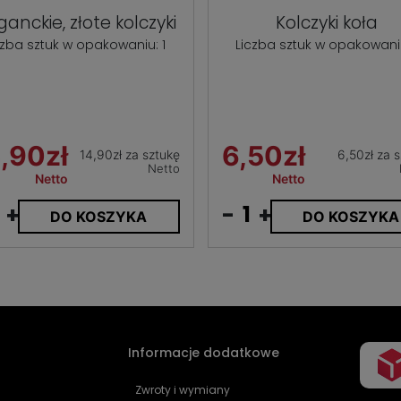
ganckie, złote kolczyki
Kolczyki koła
czba sztuk w opakowaniu: 1
Liczba sztuk w opakowaniu
,90zł
6,50zł
14,90zł za sztukę
6,50zł za 
Netto
Netto
Netto
+
-
+
DO KOSZYKA
DO KOSZYKA
Informacje dodatkowe
Zwroty i wymiany