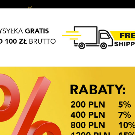
Ozdoby
Akcesoria
Biżuteria
APASZKI
BRELOKI
do
do
dziecięca
włosów
włosów
OKAZJE CENOWE! OKAZJE CENOWE!
I
ne Xuping
Dostępność: