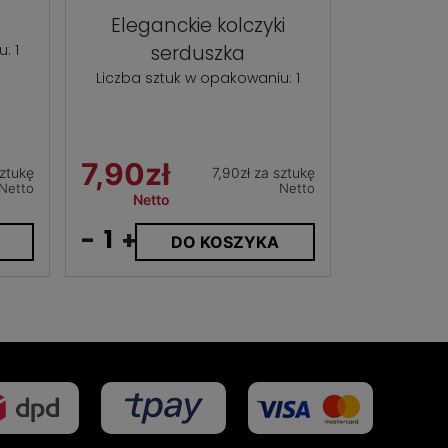
Eleganckie kolczyki
: 1
serduszka
Liczba sztuk w opakowaniu: 1
7,90zł
sztukę
7,90zł za sztukę
Netto
Netto
Netto
-
+
DO KOSZYKA