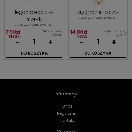
Eleganckie kolczyki
Oryginalne kolczyki
motylki
Liczba sztuk w opakowaniu: 1
Liczba sztuk w opakowaniu: 1
7,90zł
14,80zł
7,90zł za sztukę
14,80zł za sztukę
Netto
Netto
Netto
Netto
-
+
-
+
DO KOSZYKA
DO KOSZYKA
Informacje
O nas
Regulamin
Kontakt
Wysyłka