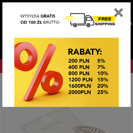
×
PL
EN
DE
CZ
PLN
EUR
USD
0
OKAZJE CENOWE! OKAZJE CENOWE!
Strona główna
BIŻUTERIA STEEL/XUPING
KOLCZYKI