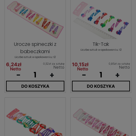
Urocze spineczki z
Tik-Tak
babeczkami
Liczba sztuk w opakowaniu: 12
Liczba sztuk w opakowaniu: 12
6,24zł
10,15zł
0,52zł za sztukę
0,85zł za sztukę
Netto
Netto
Netto
Netto
-
+
-
+
DO KOSZYKA
DO KOSZYKA