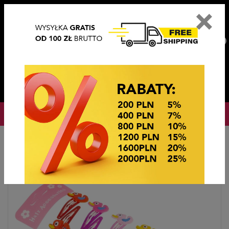
×
PL
EN
DE
CZ
PLN
EUR
USD
0
OKAZJE CENOWE! OKAZJE CENOWE!
Strona główna
Ozdoby do włosów
TIK TAKI Z OZDOBĄ