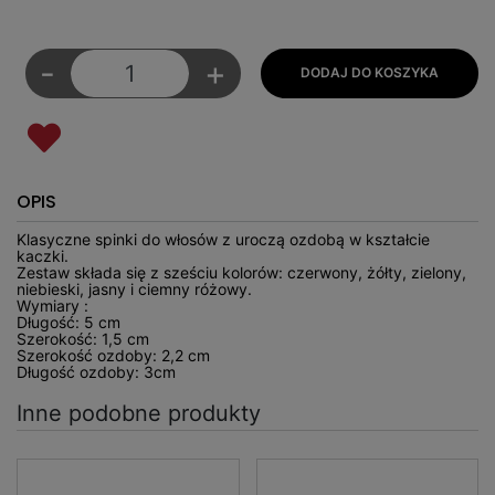
-
+
OPIS
Klasyczne spinki do włosów z uroczą ozdobą w kształcie
kaczki.
Zestaw składa się z sześciu kolorów: czerwony, żółty, zielony,
niebieski, jasny i ciemny różowy.
Wymiary :
Długość: 5 cm
Szerokość: 1,5 cm
Szerokość ozdoby: 2,2 cm
Długość ozdoby: 3cm
Inne podobne produkty