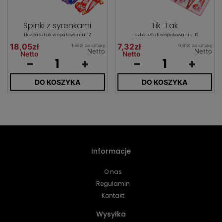
Spinki z syrenkami
Tik-Tak
Liczba sztuk w opakowaniu: 12
Liczba sztuk w opakowaniu: 12
18,05zł
7,32zł
1,50zł za sztukę
0,61zł za sztukę
Netto
Netto
Netto
Netto
-
+
-
+
DO KOSZYKA
DO KOSZYKA
Informacje
O nas
Regulamin
Kontakt
Wysyłka