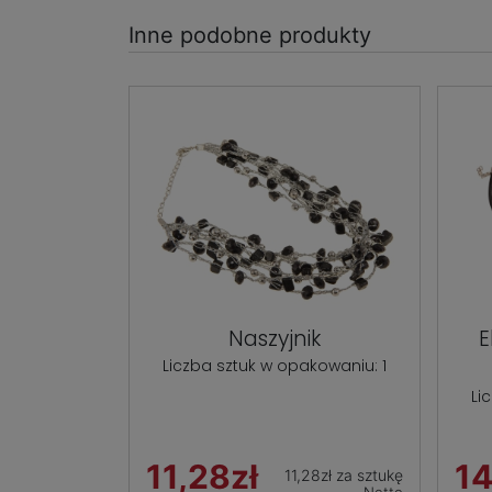
Inne podobne produkty
Naszyjnik
E
Liczba sztuk w opakowaniu: 1
Li
11,28zł
14
11,28zł za sztukę