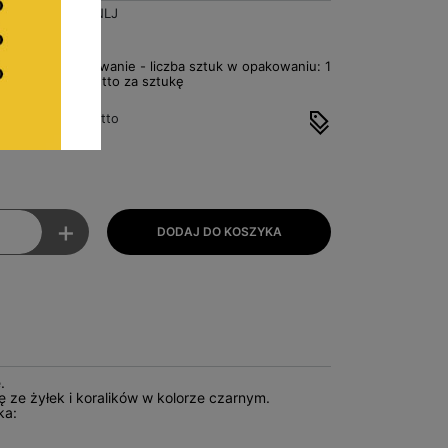
1000NLJ
ł
Za opakowanie - liczba sztuk w opakowaniu: 1
9,40zł Netto za sztukę
tto
cena: 11,56zł brutto
12,30zł brutto
+
.
ię ze żyłek i koralików w kolorze czarnym.
ka: