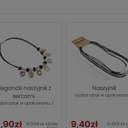
legancki naszyjnik z
Naszyjnik
sercami
Liczba sztuk w opakowaniu
czba sztuk w opakowaniu: 1
,90zł
9,40zł
14,90zł za sztukę
9,40zł za 