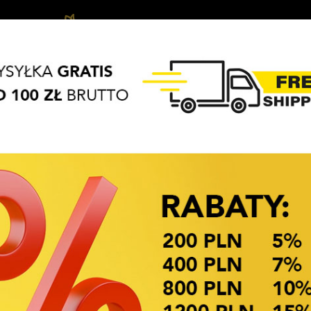
Ozdoby
Akcesoria
Biżuteria
APASZKI
BRELOKI
do
do
dziecięca
włosów
włosów
OKAZJE CENOWE! OKAZJE CENOWE!
Dostępność: