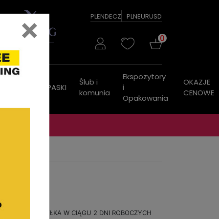
×
PL
EN
DE
CZ
PLN
EUR
USD
0
Ekspozytory
Ślub i
OKAZJE
ZEGARKI
PASKI
i
komunia
CENOWE
Opakowania
WYSYŁKA W CIĄGU 2 DNI ROBOCZYCH