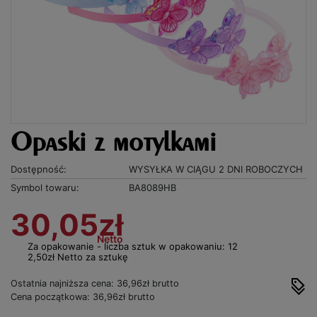
Opaski z motylkami
Dostępność:
WYSYŁKA W CIĄGU 2 DNI ROBOCZYCH
Symbol towaru:
BA8089HB
30,05zł
Netto
Za opakowanie - liczba sztuk w opakowaniu: 12
2,50zł Netto za sztukę
Ostatnia najniższa cena: 36,96zł brutto
Cena początkowa: 36,96zł brutto