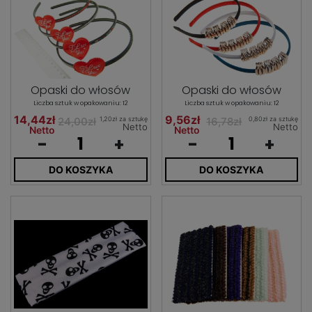
Opaski do włosów
Opaski do włosów
Liczba sztuk w opakowaniu: 12
Liczba sztuk w opakowaniu: 12
14,44zł
9,56zł
1,20zł za sztukę
0,80zł za sztukę
24,00zł
16,78zł
Netto
Netto
Netto
Netto
-
+
-
+
DO KOSZYKA
DO KOSZYKA