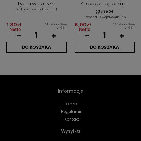
Lycra w czaszki
Kolorowe opaski na
Liczba sztuk w opakowaniu: 1
gumce
Liczba sztuk w opakowaniu: 6
1,80zł
6,00zł
1,80zł za sztukę
1,00zł za sztukę
Netto
Netto
Netto
Netto
-
+
-
+
DO KOSZYKA
DO KOSZYKA
Informacje
O nas
Regulamin
Kontakt
Wysyłka