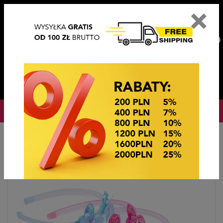
×
PL
EN
DE
CZ
PLN
EUR
USD
0
OKAZJE CENOWE! OKAZJE CENOWE!
Strona główna
Ozdoby do włosów
Opaski