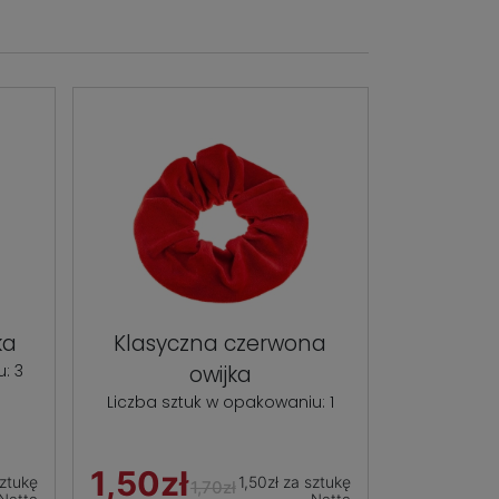
ka
Klasyczna czerwona
: 3
owijka
Liczba sztuk w opakowaniu: 1
1,50zł
sztukę
1,50zł za sztukę
1,70zł