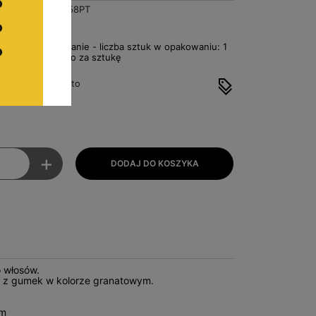
BA7658PT
ł
Za opakowanie - liczba sztuk w opakowaniu: 1
1,80zł Netto za sztukę
to
cena: 2,21zł brutto
0,00zł brutto
+
 włosów.
ę z gumek w kolorze granatowym.
cm