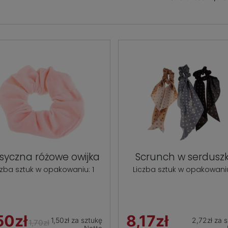
syczna różowe owijka
Scrunch w serdusz
czba sztuk w opakowaniu: 1
Liczba sztuk w opakowaniu
50zł
8,17zł
1,50zł za sztukę
2,72zł za 
1,70zł