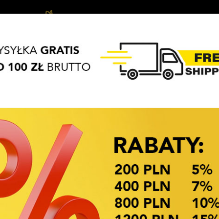
Ozdoby
Akcesoria
Biżuteria
APASZKI
BRELOKI
do
do
dziecięca
włosów
włosów
OKAZJE CENOWE! OKAZJE CENOWE!
KI
Dostępność: