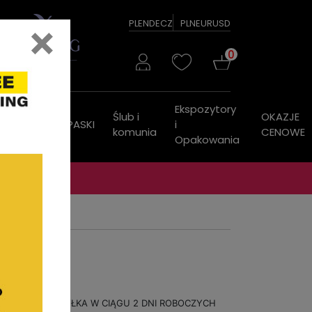
×
PL
EN
DE
CZ
PLN
EUR
USD
0
Ekspozytory
Ślub i
OKAZJE
ZEGARKI
PASKI
i
komunia
CENOWE
Opakowania
WYSYŁKA W CIĄGU 2 DNI ROBOCZYCH