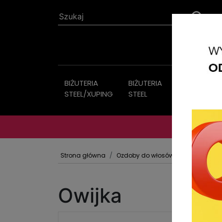
BIŻUTERIA
BIŻUTERIA
Biżuteria
STEEL/XUPING
STEEL
sztuczna
Strona główna
Ozdoby do włosów
Gumki OWIJ
Owijka