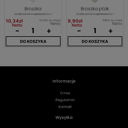
Broszka
Broszka ptak
Liczba sztuk w opakowaniu: 1
Liczba sztuk w opakowaniu: 1
10,34zł
9,90zł
10,34zł za sztukę
9,90zł za sztukę
Netto
Netto
Netto
Netto
-
+
-
+
DO KOSZYKA
DO KOSZYKA
Informacje
O nas
Regulamin
Kontakt
Wysyłka