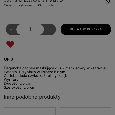
Ostatnia najniższa cena: 9,84zł brutto
Cena początkowa: 0,00zł brutto
-
+
OPIS
Elegancka ozdoba maskująca guzik mankietowy w kształcie
kwiatka. Przypinka w kolorze białym.
Ozdoba doda szyku każdej stylizacji.
Wymiary:
Długość: 2,5 cm
Szerokość: 2,5 cm
Inne podobne produkty