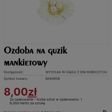
Ozdoba na guzik
mankietowy
Dostępność:
WYSYŁKA W CIĄGU 2 DNI ROBOCZYCH
Symbol towaru:
BA8495B
8,00zł
Netto
Za opakowanie - liczba sztuk w opakowaniu: 1
8,00zł Netto za sztukę