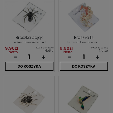
Broszka pająk
Broszka lis
Liczba sztuk w opakowaniu: 1
Liczba sztuk w opakowaniu: 1
9,90zł
9,90zł
9,90zł za sztukę
9,90zł za sztukę
Netto
Netto
Netto
Netto
-
+
-
+
DO KOSZYKA
DO KOSZYKA