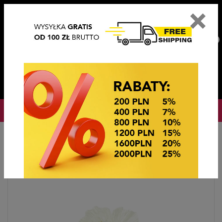
×
PL
EN
DE
CZ
PLN
EUR
USD
0
OKAZJE CENOWE! OKAZJE CENOWE!
Strona główna
Biżuteria sztuczna
Broszki