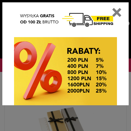
×
PL
EN
DE
CZ
PLN
EUR
USD
0
OKAZJE CENOWE! OKAZJE CENOWE!
Strona główna
Ekspozytory i Opakowania
OPAKOWANIA