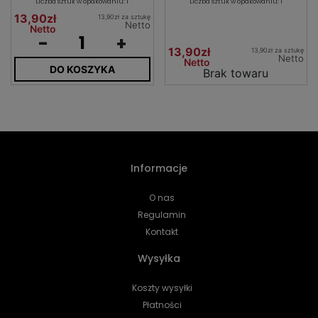
Liczba sztuk w opakowaniu: 1
Liczba sztuk w opakowaniu: 1
13,90zł
13,90zł za sztukę
Netto
Netto
-
+
13,90zł
13,90zł za sztukę
Netto
Netto
DO KOSZYKA
Brak towaru
Informacje
O nas
Regulamin
Kontakt
Wysyłka
Koszty wysyłki
Płatności