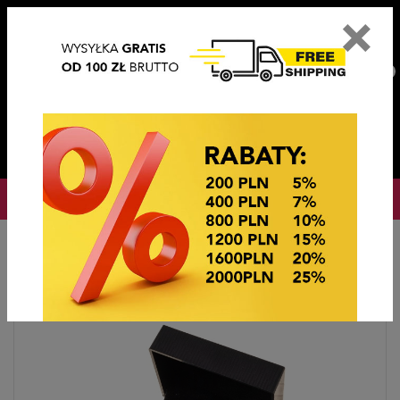
×
PL
EN
DE
CZ
PLN
EUR
USD
0
OKAZJE CENOWE! OKAZJE CENOWE!
Strona główna
Biżuteria sztuczna
Spinki do mankietów