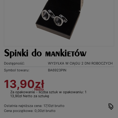
Spinki do mankietów
Dostępność:
WYSYŁKA W CIĄGU 2 DNI ROBOCZYCH
Symbol towaru:
BA6923PIN
13,90zł
Netto
Za opakowanie - liczba sztuk w opakowaniu: 1
13,90zł Netto za sztukę
Ostatnia najniższa cena: 17,10zł brutto
Cena początkowa: 0,00zł brutto