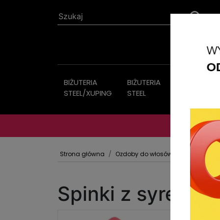
BIŻUTERIA
BIŻUTERIA
Biżuteria
STEEL/XUPING
STEEL
sztuczna
Strona główna
Ozdoby do włosów
TIK TAKI Z 
Spinki z syrenka