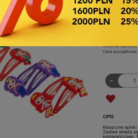
Symbol towaru:
18,05
Za opakowanie
1,50zł Netto z
Ostatnia najniższa
Cena początkowa: 
-
OPIS
Klasyczne spinki
Zestaw składa się
pomarańczowy, fi