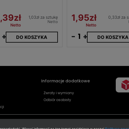
,39zł
1,95zł
1,03zł za sztukę
0,33zł za 
Netto
Netto
Netto
+
-
+
DO KOSZYKA
DO KOSZYKA
Informacje dodatkowe
Zwroty i wymiany
Odbiór osobisty
cji
Polityce pry
zeglądarki. Więcej informacji na ten temat znajdziesz w naszej