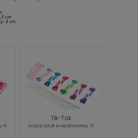
m
1,5 cm
y: 3 cm
Tik-Tak
: 6
Liczba sztuk w opakowaniu: 12