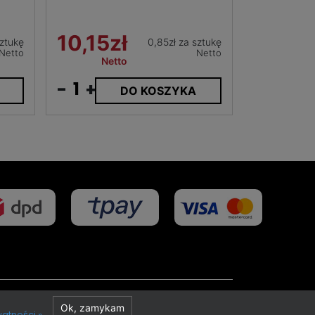
10,15zł
sztukę
0,85zł za sztukę
Netto
Netto
Netto
-
+
DO KOSZYKA
Projekt i realizacja
Ok, zamykam
watności »