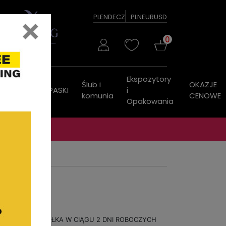
×
PL
EN
DE
CZ
PLN
EUR
USD
0
Ekspozytory
Ślub i
OKAZJE
ZEGARKI
PASKI
i
komunia
CENOWE
Opakowania
WYSYŁKA W CIĄGU 2 DNI ROBOCZYCH