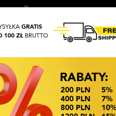
Ozdoby
Akcesoria
Biżuteria
APASZKI
BRELOKI
do
do
dziecięca
włosów
włosów
OKAZJE CENOWE! OKAZJE CENOWE!
OZDOBĄ
mi
Dostępność: