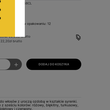
BA6858CL
zł
Netto
 - liczba sztuk w opakowaniu: 12
a sztukę
 cena: 22,20zł brutto
22,20zł brutto
+
 do włosów z uroczą ozdobą w kształcie syrenki.
 z sześciu kolorów: różowy, blękitny, turkusowy,
oletowy i czerwony.