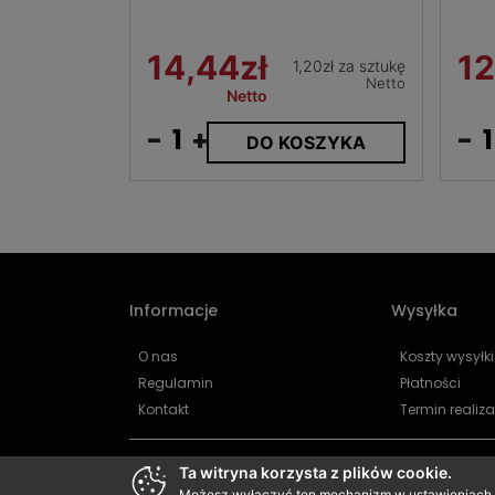
14,44zł
12
1,20zł za sztukę
Netto
Netto
-
+
-
DO KOSZYKA
Informacje
Wysyłka
O nas
Koszty wysyłki
Regulamin
Płatności
Kontakt
Termin realiza
Ta witryna korzysta z plików cookie.
Możesz wyłączyć ten mechanizm w ustawieniach pr