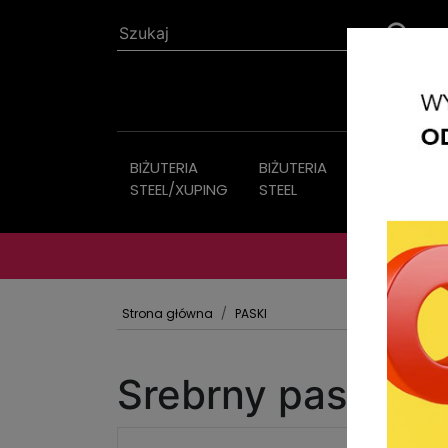
BIŻUTERIA
BIŻUTERIA
Biżuteria
STEEL/XUPING
STEEL
sztuczna
Strona główna
PASKI
Srebrny pasek