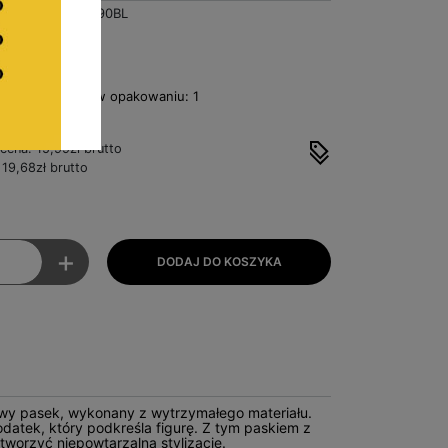
BA5990BL
zł
Netto
 - liczba sztuk w opakowaniu: 1
 za sztukę
 cena: 15,99zł brutto
19,68zł brutto
+
wy pasek, wykonany z wytrzymałego materiału.
odatek, który podkreśla figurę. Z tym paskiem z
tworzyć niepowtarzalną stylizację.