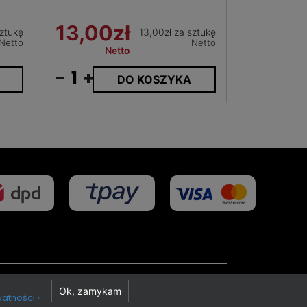
13,00zł
sztukę
13,00zł za sztukę
Netto
Netto
Netto
-
+
DO KOSZYKA
Projekt i realizacja
Ok, zamykam
watności »