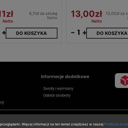
11zł
13,00zł
6,11zł za sztukę
13,00zł za 
Netto
Netto
Netto
+
-
+
DO KOSZYKA
DO KOSZYKA
Informacje dodatkowe
Zwroty i wymiany
Odbiór osobisty
cji
Polityce pry
zeglądarki. Więcej informacji na ten temat znajdziesz w naszej