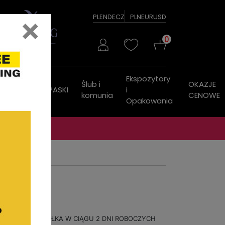
×
PL
EN
DE
CZ
PLN
EUR
USD
0
Ekspozytory
Ślub i
OKAZJE
ZEGARKI
PASKI
i
komunia
CENOWE
Opakowania
WYSYŁKA W CIĄGU 2 DNI ROBOCZYCH