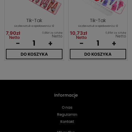
Tik-Tak
Tik-Tak
Liczba sztuk w opakowaniu: 12
Liczba sztuk w opakowaniu: 12
7,90zł
10,73zł
0,66zł za sztukę
0,89zł za sztukę
Netto
Netto
Netto
Netto
-
+
-
+
DO KOSZYKA
DO KOSZYKA
Informacje
O nas
Regulamin
Kontakt