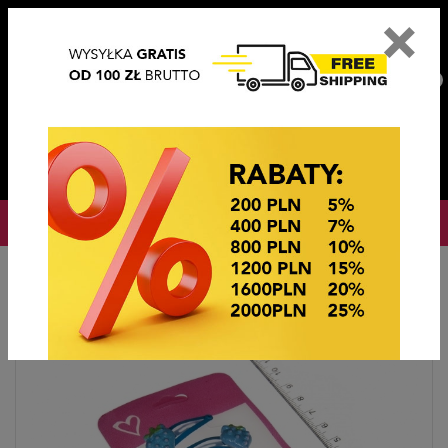
×
PL
EN
DE
CZ
PLN
EUR
USD
0
OKAZJE CENOWE! OKAZJE CENOWE!
Strona główna
Ozdoby do włosów
TIK TAKI Z OZDOBĄ