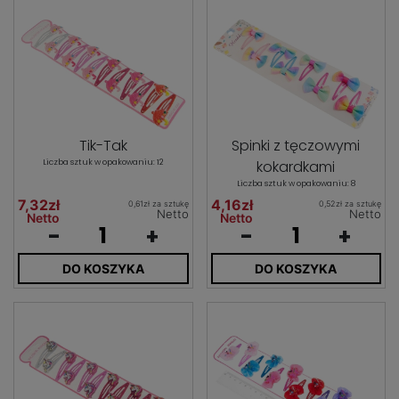
Tik-Tak
Spinki z tęczowymi
Liczba sztuk w opakowaniu: 12
kokardkami
Liczba sztuk w opakowaniu: 8
7,32zł
4,16zł
0,61zł za sztukę
0,52zł za sztukę
Netto
Netto
Netto
Netto
-
+
-
+
DO KOSZYKA
DO KOSZYKA