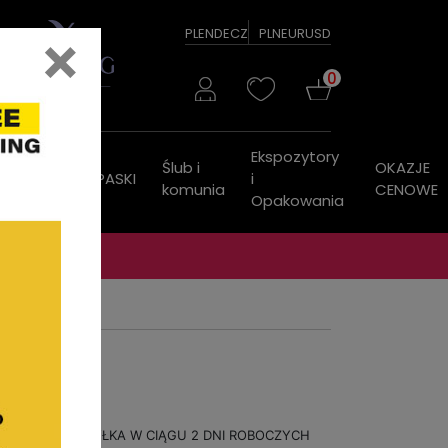
×
PL
EN
DE
CZ
PLN
EUR
USD
0
Ekspozytory
Ślub i
OKAZJE
ZEGARKI
PASKI
i
komunia
CENOWE
Opakowania
WYSYŁKA W CIĄGU 2 DNI ROBOCZYCH