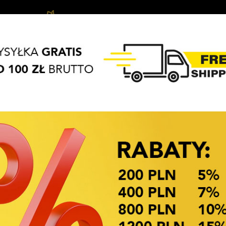
Ozdoby
Akcesoria
Biżuteria
APASZKI
BRELOKI
do
do
dziecięca
włosów
włosów
OKAZJE CENOWE! OKAZJE CENOWE!
OZDOBĄ
Dostępność: