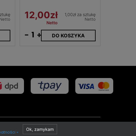
12,00zł
sztukę
1,00zł za sztukę
Netto
Netto
Netto
-
+
DO KOSZYKA
Projekt i realizacja
Ok, zamykam
watności »