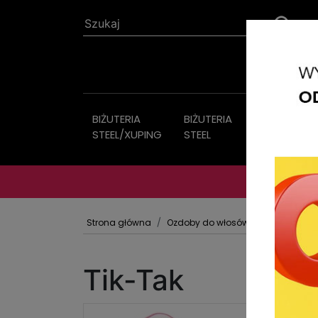
BIŻUTERIA
BIŻUTERIA
Biżuteria
STEEL/XUPING
STEEL
sztuczna
Strona główna
Ozdoby do włosów
TIK TAKI Z 
Tik-Tak