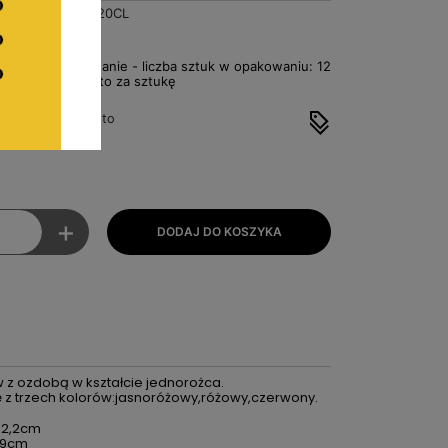
BA4320CL
ł
Za opakowanie - liczba sztuk w opakowaniu: 12
0,66zł Netto za sztukę
to
 cena: 9,72zł brutto
10,32zł brutto
+
 z ozdobą w kształcie jednorożca.
ę z trzech kolorów:jasnoróżowy,różowy,czerwony.
:2,2cm
0,9cm