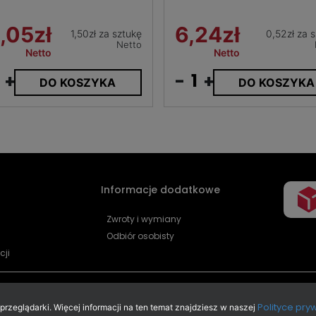
,05zł
6,24zł
1,50zł za sztukę
0,52zł za 
Netto
Netto
Netto
+
-
+
DO KOSZYKA
DO KOSZYKA
Informacje dodatkowe
Zwroty i wymiany
Odbiór osobisty
cji
Polityce pry
zeglądarki. Więcej informacji na ten temat znajdziesz w naszej