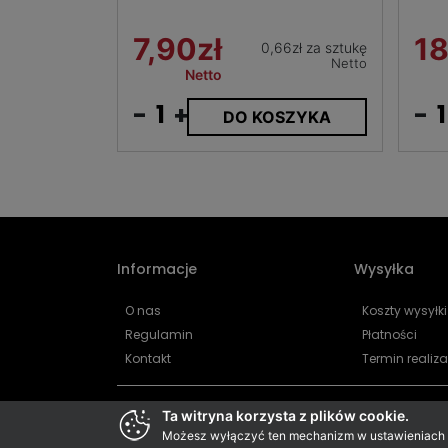
7,90zł
18
0,66zł za sztukę
Netto
Netto
-
+
-
DO KOSZYKA
Informacje
Wysyłka
O nas
Koszty wysyłki
Regulamin
Płatności
Kontakt
Termin realiza
Ta witryna korzysta z plików cookie.
Możesz wyłączyć ten mechanizm w ustawieniach pr