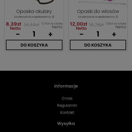
Opaska okulary
Opaski do włosów
Liczba sztuk w opakowaniu: 12
Liczba sztuk w opakowaniu: 12
8,39zł
12,00zł
0,70zł za sztukę
1,00zł za sztukę
14,44zł
16,78zł
Netto
Netto
Netto
Netto
-
+
-
+
DO KOSZYKA
DO KOSZYKA
Informacje
O nas
Regulamin
Kontakt
Wysyłka