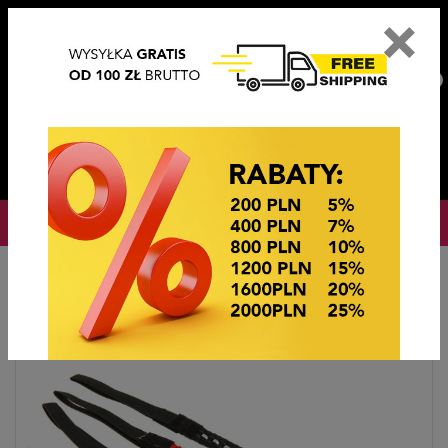
×
PL
EN
DE
CZ
PLN
EUR
USD
0
OKAZJE CENOWE! OKAZJE CENOWE!
Strona główna
OKAZJE CENOWE
OPASKI