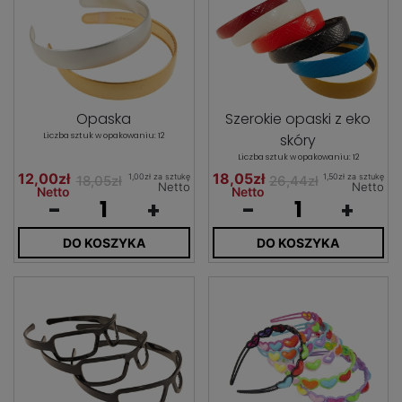
Opaska
Szerokie opaski z eko
Liczba sztuk w opakowaniu: 12
skóry
Liczba sztuk w opakowaniu: 12
12,00zł
18,05zł
1,00zł za sztukę
1,50zł za sztukę
18,05zł
26,44zł
Netto
Netto
Netto
Netto
-
+
-
+
DO KOSZYKA
DO KOSZYKA