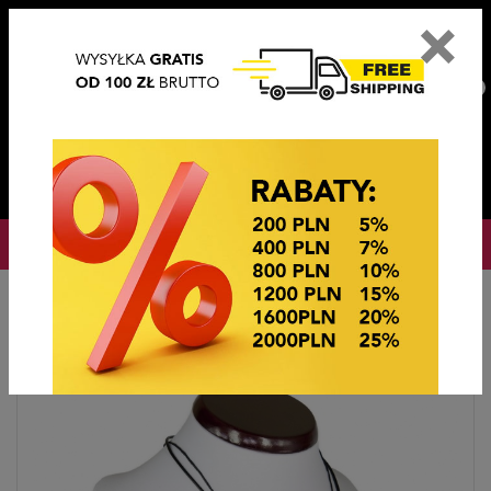
×
PL
EN
DE
CZ
PLN
EUR
USD
0
OKAZJE CENOWE! OKAZJE CENOWE!
Strona główna
OKAZJE CENOWE
BIŻUTERIA