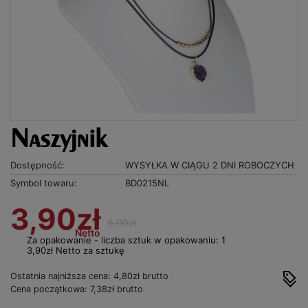
Naszyjnik
Dostępność:
WYSYŁKA W CIĄGU 2 DNI ROBOCZYCH
Symbol towaru:
BD0215NL
3,90zł
6,00zł
Netto
Za opakowanie - liczba sztuk w opakowaniu: 1
3,90zł Netto za sztukę
Ostatnia najniższa cena: 4,80zł brutto
Cena początkowa: 7,38zł brutto