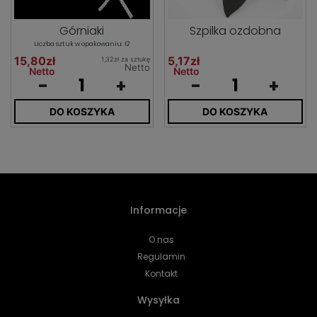
Górniaki
Szpilka ozdobna
Liczba sztuk w opakowaniu: 12
15,80zł
5,17zł
1,32zł za sztukę
Netto
Netto
Netto
-
+
-
+
DO KOSZYKA
DO KOSZYKA
Informacje
O nas
Regulamin
Kontakt
Wysyłka