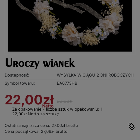
Uroczy wianek
Dostępność:
WYSYŁKA W CIĄGU 2 DNI ROBOCZYCH
Symbol towaru:
BA6773HB
22,00zł
29,00zł
Netto
Za opakowanie - liczba sztuk w opakowaniu: 1
22,00zł Netto za sztukę
Ostatnia najniższa cena: 27,06zł brutto
Cena początkowa: 27,06zł brutto