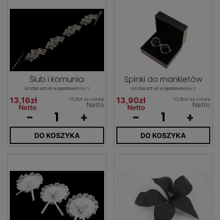
Ślub i komunia
Spinki do mankietów
Liczba sztuk w opakowaniu: 1
Liczba sztuk w opakowaniu: 1
13,16zł
13,90zł
13,16zł za sztukę
13,90zł za sztukę
Netto
Netto
Netto
Netto
-
+
-
+
DO KOSZYKA
DO KOSZYKA