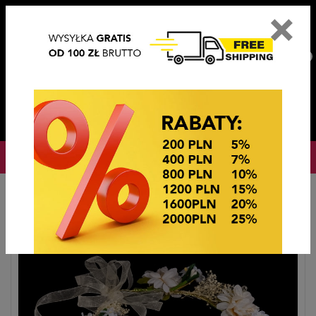
×
PL
EN
DE
CZ
PLN
EUR
USD
0
OKAZJE CENOWE! OKAZJE CENOWE!
Strona główna
Ślub i komunia