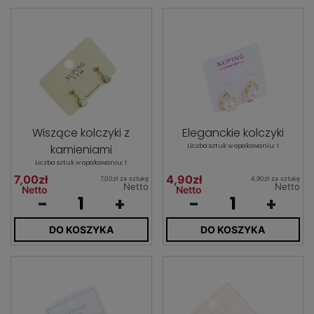
Wiszące kolczyki z
Eleganckie kolczyki
kamieniami
Liczba sztuk w opakowaniu: 1
Liczba sztuk w opakowaniu: 1
7,00zł
4,90zł
7,00zł za sztukę
4,90zł za sztukę
Netto
Netto
Netto
Netto
-
+
-
+
DO KOSZYKA
DO KOSZYKA