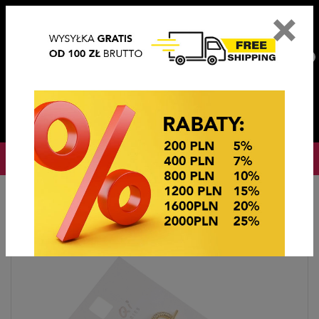
×
PL
EN
DE
CZ
PLN
EUR
USD
0
OKAZJE CENOWE! OKAZJE CENOWE!
Strona główna
BIŻUTERIA STEEL/XUPING
KOLCZYKI