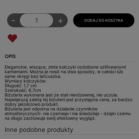
-
+
OPIS
Eleganckie, wiszące, złote kolczyki ozdobione szlifowanymi
kamieniami. Można je nosić na dwa sposoby, w całości lub
same okręgi bez łańcuszka.
Wymiary kolczyków:
Długość: 1,7 cm
Szerokość: 6,7cm
Biżuteria wykonana jest ze stali nierdzewnej, nie uczula.
Największą zaletą tej biżuterii jest przystępna cena, za bardzo
dobry jakościowo produkt.
Biżuteria jest odporna na działanie czynników
atmosferycznych- nie czernieje i nie śniedzieje - dzięki czemu
na długo zachowuje swój efektowny wygląd.
Inne podobne produkty