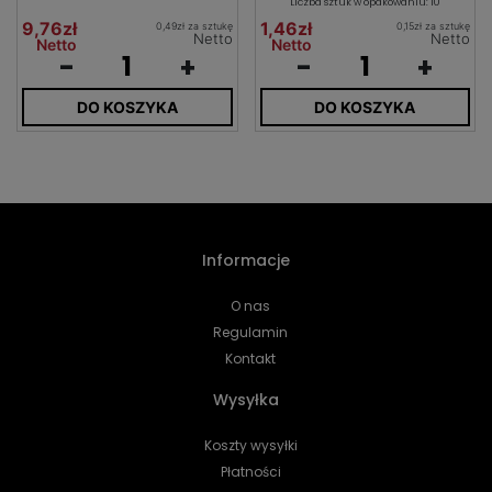
Liczba sztuk w opakowaniu: 10
9,76zł
1,46zł
0,49zł za sztukę
0,15zł za sztukę
Netto
Netto
Netto
Netto
-
+
-
+
DO KOSZYKA
DO KOSZYKA
Informacje
O nas
Regulamin
Kontakt
Wysyłka
Koszty wysyłki
Płatności