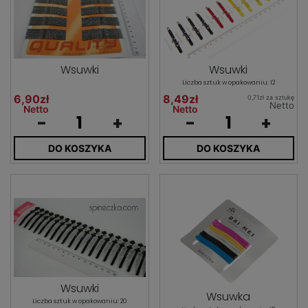
Wsuwki
Wsuwki
Liczba sztuk w opakowaniu: 12
6,90zł
8,49zł
0,71zł za sztukę
Netto
Netto
Netto
-
+
-
+
DO KOSZYKA
DO KOSZYKA
Wsuwki
Wsuwka
Liczba sztuk w opakowaniu: 20