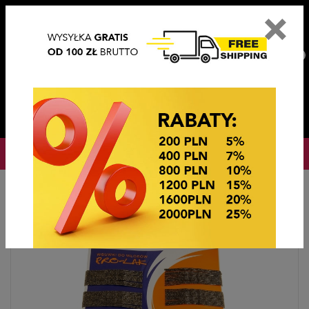
×
PL
EN
DE
CZ
PLN
EUR
USD
0
OKAZJE CENOWE! OKAZJE CENOWE!
Strona główna
Ozdoby do włosów
Wsuwki