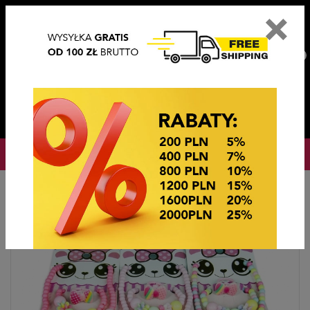
×
PL
EN
DE
CZ
PLN
EUR
USD
0
OKAZJE CENOWE! OKAZJE CENOWE!
Strona główna
Biżuteria dziecięca