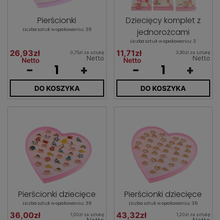
Pierścionki
Dziecięcy komplet z
Liczba sztuk w opakowaniu: 36
jednorożcami
Liczba sztuk w opakowaniu: 3
26,93zł
11,71zł
0,75zł za sztukę
3,90zł za sztukę
Netto
Netto
Netto
Netto
-
+
-
+
DO KOSZYKA
DO KOSZYKA
Pierścionki dziecięce
Pierścionki dziecięce
Liczba sztuk w opakowaniu: 36
Liczba sztuk w opakowaniu: 36
36,00zł
43,32zł
1,00zł za sztukę
1,20zł za sztukę
Netto
Netto