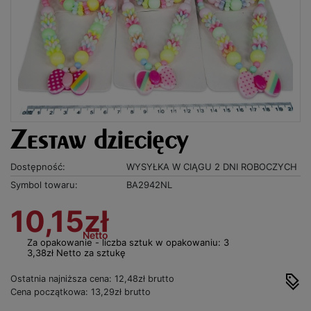
Zestaw dziecięcy
Dostępność:
WYSYŁKA W CIĄGU 2 DNI ROBOCZYCH
Symbol towaru:
BA2942NL
10,15zł
Netto
Za opakowanie - liczba sztuk w opakowaniu: 3
3,38zł Netto za sztukę
Ostatnia najniższa cena: 12,48zł brutto
Cena początkowa: 13,29zł brutto