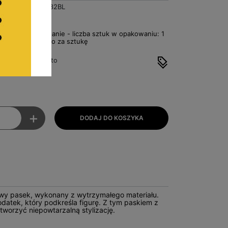
BA5982BL
ł
Za opakowanie - liczba sztuk w opakowaniu: 1
7,43zł Netto za sztukę
to
cena: 9,14zł brutto
9,72zł brutto
+
wy pasek, wykonany z wytrzymałego materiału.
odatek, który podkreśla figurę. Z tym paskiem z
tworzyć niepowtarzalną stylizację.