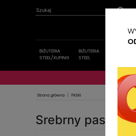
BIŻUTERIA
BIŻUTERIA
Biżuteria
STEEL/XUPING
STEEL
sztuczna
Strona główna
PASKI
Srebrny pasek