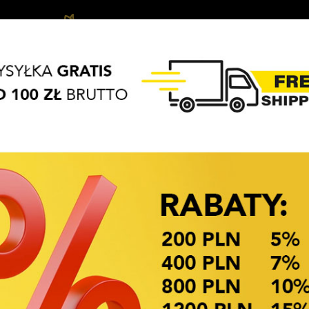
Ozdoby
Akcesoria
Biżuteria
APASZKI
BRELOKI
do
do
dziecięca
włosów
włosów
OKAZJE CENOWE! OKAZJE CENOWE!
Dostępność: