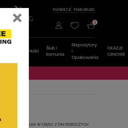
×
PL
EN
DE
CZ
PLN
EUR
USD
0
Ekspozytory
Ślub i
OKAZJE
ZEGARKI
PASKI
i
komunia
CENOWE
Opakowania
WYSYŁKA W CIĄGU 2 DNI ROBOCZYCH