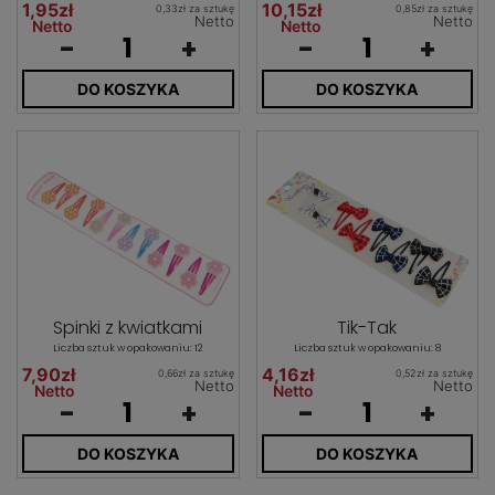
1,95zł
10,15zł
0,33zł za sztukę
0,85zł za sztukę
Netto
Netto
Netto
Netto
-
+
-
+
DO KOSZYKA
DO KOSZYKA
Spinki z kwiatkami
Tik-Tak
Liczba sztuk w opakowaniu: 12
Liczba sztuk w opakowaniu: 8
7,90zł
4,16zł
0,66zł za sztukę
0,52zł za sztukę
Netto
Netto
Netto
Netto
-
+
-
+
DO KOSZYKA
DO KOSZYKA