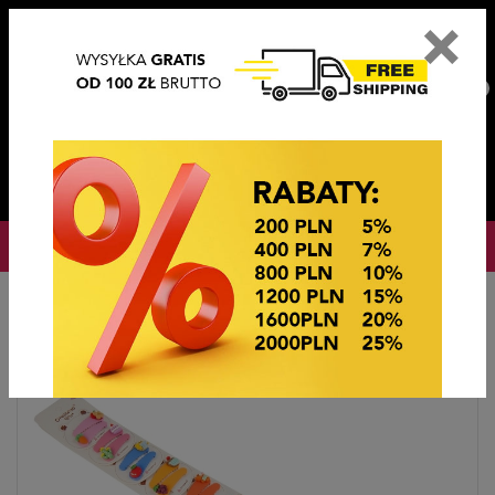
×
PL
EN
DE
CZ
PLN
EUR
USD
0
OKAZJE CENOWE! OKAZJE CENOWE!
Strona główna
Ozdoby do włosów
TIK TAKI Z OZDOBĄ