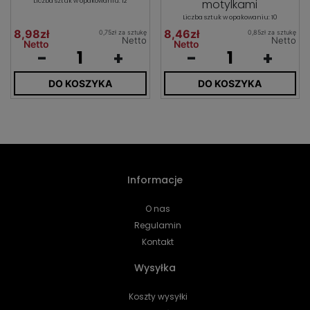
Liczba sztuk w opakowaniu: 12
motylkami
Liczba sztuk w opakowaniu: 10
8,98zł
8,46zł
0,75zł za sztukę
0,85zł za sztukę
Netto
Netto
Netto
Netto
-
+
-
+
DO KOSZYKA
DO KOSZYKA
Informacje
O nas
Regulamin
Kontakt
Wysyłka
Koszty wysyłki