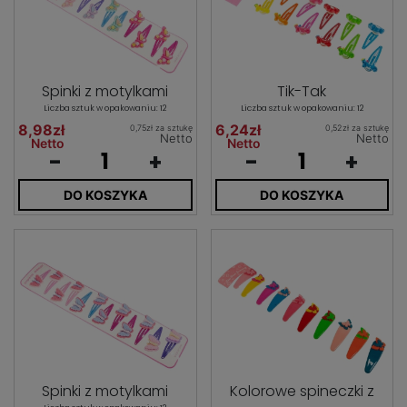
Spinki z motylkami
Tik-Tak
Liczba sztuk w opakowaniu: 12
Liczba sztuk w opakowaniu: 12
8,98zł
6,24zł
0,75zł za sztukę
0,52zł za sztukę
Netto
Netto
Netto
Netto
-
+
-
+
DO KOSZYKA
DO KOSZYKA
Spinki z motylkami
Kolorowe spineczki z